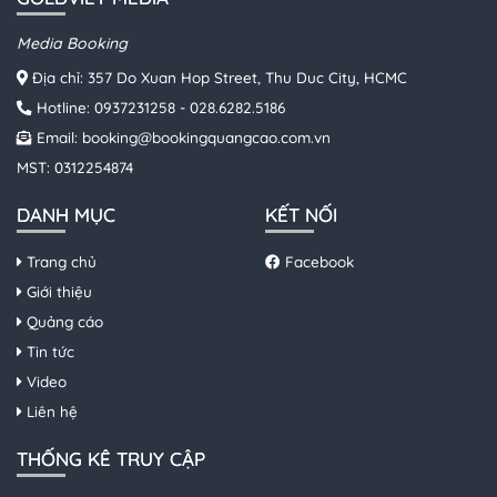
Media Booking
Địa chỉ: 357 Do Xuan Hop Street, Thu Duc City, HCMC
Hotline:
0937231258
-
028.6282.5186
Email:
booking@bookingquangcao.com.vn
MST: 0312254874
DANH MỤC
KẾT NỐI
Trang chủ
Facebook
Giới thiệu
Quảng cáo
Tin tức
Video
Liên hệ
THỐNG KÊ TRUY CẬP