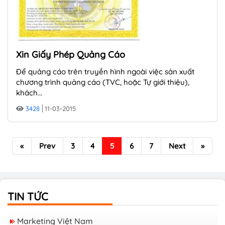
Xin Giấy Phép Quảng Cáo
Để quảng cáo trên truyền hình ngoài việc sản xuất
chương trình quảng cáo (TVC, hoặc Tự giới thiệu),
khách...
3428
11-03-2015
«
Prev
3
4
5
6
7
Next
»
TIN TỨC
Marketing Việt Nam