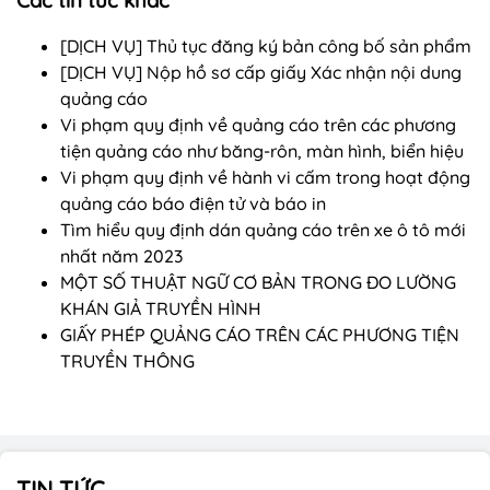
Các tin tức khác
[DỊCH VỤ] Thủ tục đăng ký bản công bố sản phẩm
[DỊCH VỤ] Nộp hồ sơ cấp giấy Xác nhận nội dung
quảng cáo
Vi phạm quy định về quảng cáo trên các phương
tiện quảng cáo như băng-rôn, màn hình, biển hiệu
Vi phạm quy định về hành vi cấm trong hoạt động
quảng cáo báo điện tử và báo in
Tìm hiểu quy định dán quảng cáo trên xe ô tô mới
nhất năm 2023
MỘT SỐ THUẬT NGỮ CƠ BẢN TRONG ĐO LƯỜNG
KHÁN GIẢ TRUYỀN HÌNH
GIẤY PHÉP QUẢNG CÁO TRÊN CÁC PHƯƠNG TIỆN
TRUYỀN THÔNG
TIN TỨC