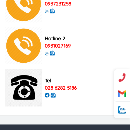
Digital Marketing
0937231258
Hotline 2
0931027169
Tel
028 6282 5186