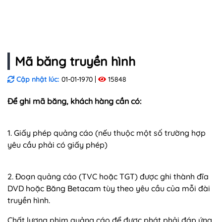
Mã băng truyền hình
Cập nhật lúc:
01-01-1970
15848
Để ghi mã băng, khách hàng cần có:
1. Giấy phép quảng cáo (nếu thuộc một số trường hợp
yêu cầu phải có giấy phép)
2. Đoạn quảng cáo (TVC hoặc TGT) được ghi thành đĩa
DVD hoặc Băng Betacam tùy theo yêu cầu của mỗi đài
truyền hình.
Chất lượng phim quảng cáo để được phát phải đáp ứng