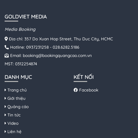
GOLDVIET MEDIA
Media Booking
Địa chỉ: 357 Do Xuan Hop Street, Thu Duc City, HCMC
Hotline:
0937231258
-
028.6282.5186
Email:
booking@bookingquangcao.com.vn
MST: 0312254874
DANH MỤC
KẾT NỐI
Trang chủ
Facebook
Giới thiệu
Quảng cáo
Tin tức
Video
Liên hệ