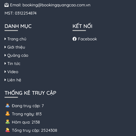
Email:
booking@bookingquangcao.com.vn
MST: 0312254874
DANH MỤC
KẾT NỐI
Trang chủ
Facebook
Giới thiệu
Quảng cáo
Tin tức
Video
Liên hệ
THỐNG KÊ TRUY CẬP
Đang truy cập: 7
Trong ngày: 813
Hôm qua: 2138
Tổng truy cập: 2524308