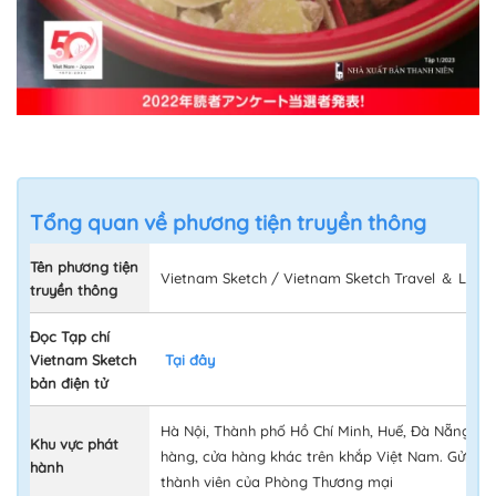
Tổng quan về phương tiện truyền thông
Tên phương tiện
Vietnam Sketch / Vietnam Sketch Travel ＆ Life 
truyền thông
Đọc Tạp chí
Vietnam Sketch
Tại đây
bản điện tử
Hà Nội, Thành phố Hồ Chí Minh, Huế, Đà Nẵng, Hộ
Khu vực phát
hàng, cửa hàng khác trên khắp Việt Nam.
Gửi th
hành
thành viên của Phòng Thương mại