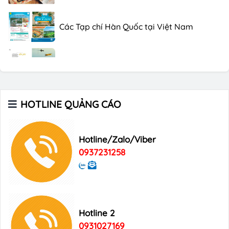
Các Tạp chí Hàn Quốc tại Việt Nam
Các Tạp chí trên máy bay
Xu hướng quảng cáo trên xe ô tô
HOTLINE QUẢNG CÁO
Digital Marketing
Hotline/Zalo/Viber
0937231258
Hotline 2
0931027169