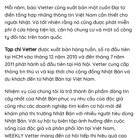
Mỗi năm, báo Vietter cũng xuất bản một cuốn Đại từ
điển tổng hợp những thông tin Việt Nam cần thiết cho
người Nhật. Và tất nhiên rằng nó cũng được phát miễn
phí ở cửa hàng tiện lợi, căn hộ chung cư và một số công
ty đối tác trên toàn quốc.
Tạp chí Vetter
được xuất bản hàng tuần, số ra đầu tiên
tại HCM vào tháng 12 năm 2010 và đến tháng 7 năm
2011 phát hành số đầu tiên tại Hà Nội. Vetter cung cấp
thông tin thú vị và kịp thời cho cộng đồng Nhật Bản và
du khách đến từ Nhật Bản tại Việt Nam.
Nhiệm vụ của chúng tôi là trở thành ấn phẩm đáng tin
cậy nhất của Nhật Bản phục vụ nhu cầu của độc giả
cũng như các doanh nghiệp tìm kiếm cơ hội mới để
khám phá thị trường Nhật Bản với nhiều người tiêu dùng
Nhật Bản. Với sự hội tụ biên tập ảnh hưởng đến cuộc
sống của độc giả và phân phối lớn tại Việt Nam,
WEEKLY Vetter mang đến cơ hội tiếp thị hiệu quả cao