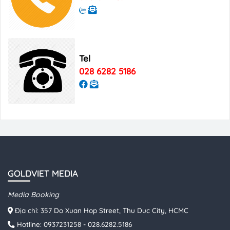
Tel
028 6282 5186
GOLDVIET MEDIA
Media Booking
Địa chỉ: 357 Do Xuan Hop Street, Thu Duc City, HCMC
Hotline:
0937231258
-
028.6282.5186