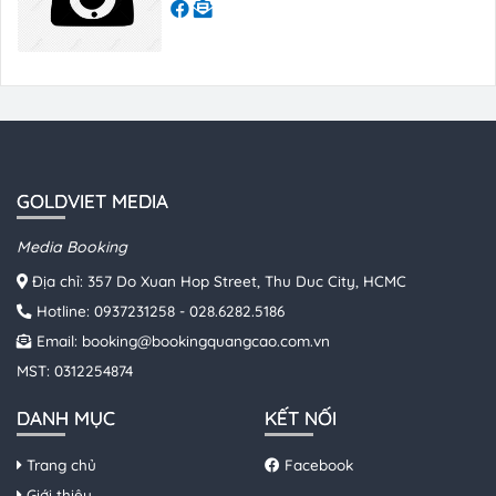
GOLDVIET MEDIA
Media Booking
Địa chỉ: 357 Do Xuan Hop Street, Thu Duc City, HCMC
Hotline:
0937231258
-
028.6282.5186
Email:
booking@bookingquangcao.com.vn
MST: 0312254874
DANH MỤC
KẾT NỐI
Trang chủ
Facebook
Giới thiệu