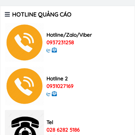
Xu hướng quảng cáo trên xe ô tô
HOTLINE QUẢNG CÁO
Digital Marketing
Hotline/Zalo/Viber
0937231258
Hotline 2
0931027169
Tel
028 6282 5186