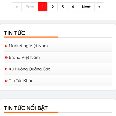
«
Prev
1
2
3
4
Next
»
TIN TỨC
Marketing Việt Nam
Brand Việt Nam
Xu Hướng Quảng Cáo
Tin Tức Khác
Các Tạp chí Tiếng Nhật Tại Việt Nam
TIN TỨC NỔI BẬT
Các Tạp chí Hàn Quốc tại Việt Nam