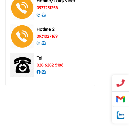
Hotline/Zalo/Viber
0937231258
Hotline 2
0931027169
Tel
028 6282 5186