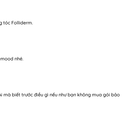
 tóc Folliderm.
i mood nhé.
Ai mà biết trước điều gì nếu như bạn không mua gói bảo