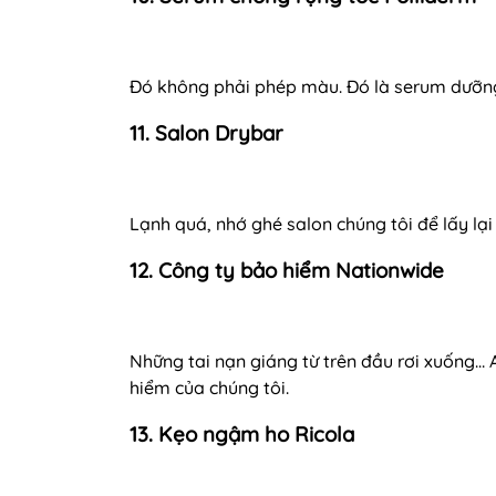
Đó không phải phép màu. Đó là serum dưỡng
11. Salon Drybar
Lạnh quá, nhớ ghé salon chúng tôi để lấy lạ
12. Công ty bảo hiểm Nationwide
Những tai nạn giáng từ trên đầu rơi xuống… 
hiểm của chúng tôi.
13. Kẹo ngậm ho Ricola