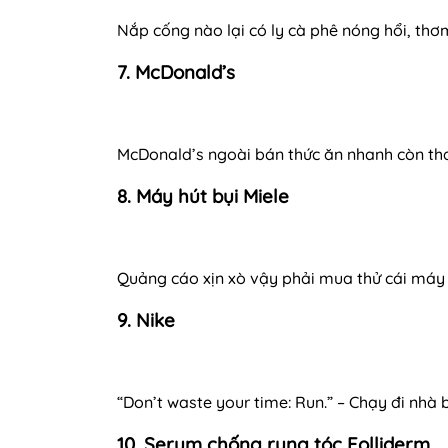
Nắp cống nào lại có ly cà phê nóng hổi, thơ
7. McDonald’s
McDonald’s ngoài bán thức ăn nhanh còn tha
8. Máy hút bụi Miele
Quảng cáo xịn xò vậy phải mua thử cái máy 
9. Nike
“Don’t waste your time: Run.” – Chạy đi nhà 
10. Serum chống rụng tóc Folliderm