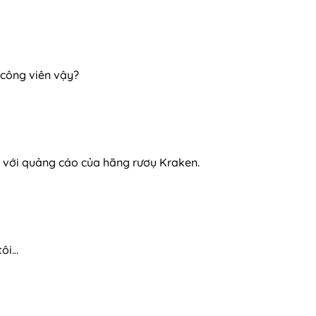
 công viên vậy?
 với quảng cáo của hãng rươụ Kraken.
tôi…