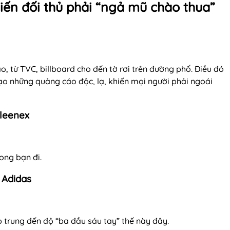
iến đối thủ phải “ngả mũ chào thua”
, từ TVC, billboard cho đến tờ rơi trên đường phố. Điều đó
 tạo những quảng cáo độc, lạ, khiến mọi người phải ngoái
 Kleenex
ong bạn đi.
– Adidas
p trung đến độ “ba đầu sáu tay” thế này đây.