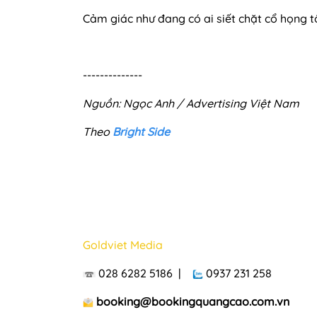
Cảm giác như đang có ai siết chặt cổ họng tô
--------------
Nguồn: Ngọc Anh / Advertising Việt Nam
Theo
Bright Side
Goldviet Media
028 6282 5186 |
0937 231 258
booking@bookingquangcao.com.vn