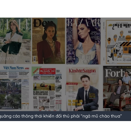
quảng cáo thông thái khiến đối thủ phải “ngả mũ chào thua”