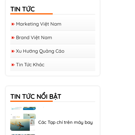
TIN TỨC
Marketing Việt Nam
Brand Việt Nam
Xu Hướng Quảng Cáo
Tin Tức Khác
Các Tạp chí Tiếng Nhật Tại
Việt Nam
Các Tạp chí Hàn Quốc tại
TIN TỨC NỔI BẬT
Việt Nam
Các Tạp chí trên máy bay
Xu hướng quảng cáo trên