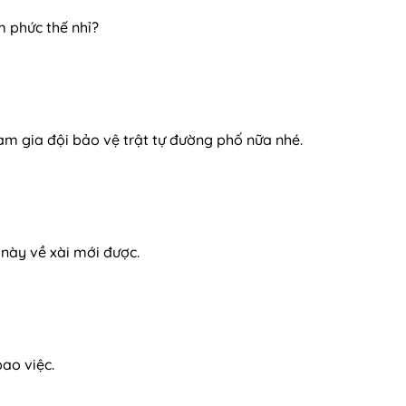
m phức thế nhỉ?
m gia đội bảo vệ trật tự đường phố nữa nhé.
này về xài mới được.
bao việc.