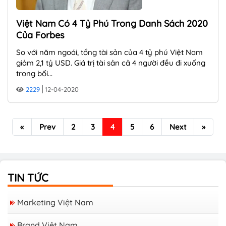
Việt Nam Có 4 Tỷ Phú Trong Danh Sách 2020
Của Forbes
So với năm ngoái, tổng tài sản của 4 tỷ phú Việt Nam
giảm 2,1 tỷ USD. Giá trị tài sản cả 4 người đều đi xuống
trong bối...
2229
12-04-2020
«
Prev
2
3
4
5
6
Next
»
TIN TỨC
Marketing Việt Nam
Brand Việt Nam