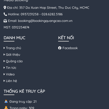
Địa chỉ: 357 Do Xuan Hop Street, Thu Duc City, HCMC
Hotline:
0937231258
-
028.6282.5186
Email:
booking@bookingquangcao.com.vn
MST: 0312254874
DANH MỤC
KẾT NỐI
Trang chủ
Facebook
Giới thiệu
Quảng cáo
Tin tức
Video
Liên hệ
THỐNG KÊ TRUY CẬP
Đang truy cập: 21
Trong ngày: 309