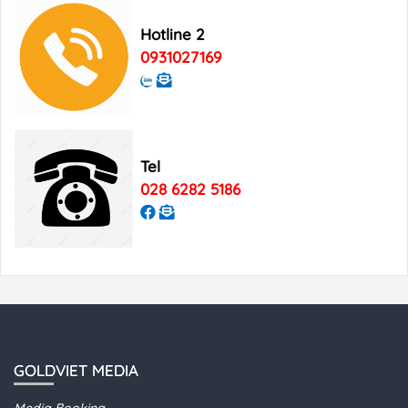
Hotline 2
0931027169
Tel
028 6282 5186
GOLDVIET MEDIA
Media Booking