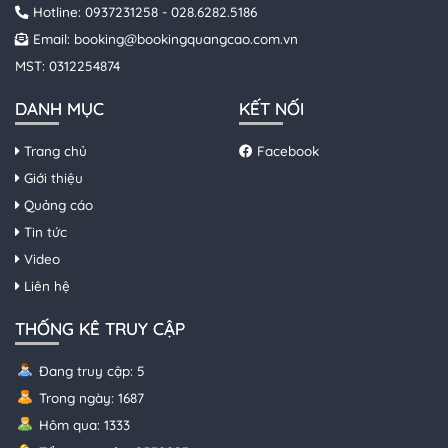
Hotline:
0937231258
-
028.6282.5186
Email:
booking@bookingquangcao.com.vn
MST: 0312254874
DANH MỤC
KẾT NỐI
Trang chủ
Facebook
Giới thiệu
Quảng cáo
Tin tức
Video
Liên hệ
THỐNG KÊ TRUY CẬP
Đang truy cập: 5
Trong ngày: 1687
Hôm qua: 1333