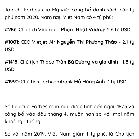
Tạp chí Forbes của Mỹ vừa công bố danh sách các tỷ
phú năm 2020. Năm nay Việt Nam có 4 tỷ phú:
#286:
Chủ tịch Vingroup
Phạm Nhật Vượng
- 5,6 tỷ USD
#1001:
CEO
Vietjet Air
Nguyễn Thị Phương Thảo
- 2,1 tỷ
USD
#1415:
Chủ tịch Thaco
Trần Bá Dương và gia đình
- 1,5 tỷ
USD
#1990:
Chủ tịch Techcombank
Hồ Hùng Anh
- 1 tỷ USD
Số liệu của Forbes năm nay được tính đến ngày 18/3 và
công bố vào đầu tháng 4, muộn hơn so với mọi năm
khoảng 1 tháng.
So với năm 2019, Việt Nam giảm 1 tỷ phú, là Chủ tịch