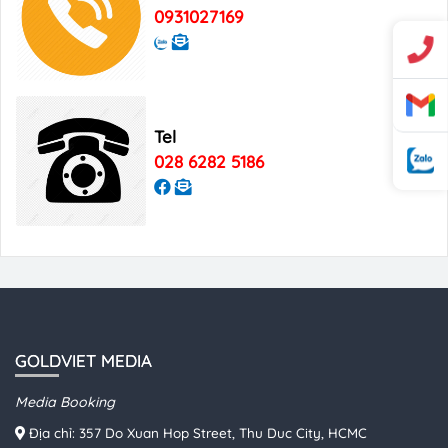
0931027169
Tel
028 6282 5186
GOLDVIET MEDIA
Media Booking
Địa chỉ: 357 Do Xuan Hop Street, Thu Duc City, HCMC