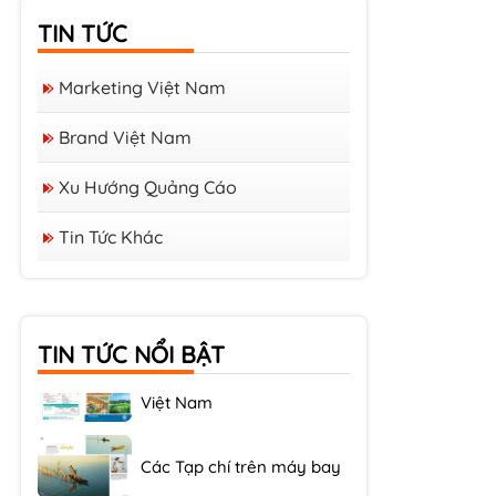
TIN TỨC
Marketing Việt Nam
Brand Việt Nam
Xu Hướng Quảng Cáo
Tin Tức Khác
Các Tạp chí Tiếng Nhật Tại
Việt Nam
TIN TỨC NỔI BẬT
Các Tạp chí Hàn Quốc tại
Việt Nam
Các Tạp chí trên máy bay