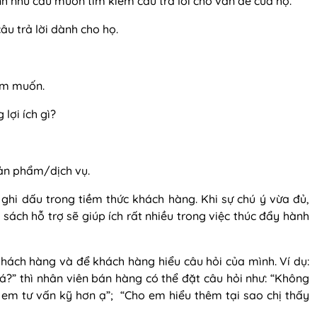
h nhu cầu muốn tìm kiếm câu trả lời cho vấn đề của họ.
âu trả lời dành cho họ.
ham muốn.
 lợi ích gì?
ản phẩm/dịch vụ.
 ghi dấu trong tiềm thức khách hàng. Khi sự chú ý vừa đủ,
sách hỗ trợ sẽ giúp ích rất nhiều trong việc thúc đẩy hành
 khách hàng và để khách hàng hiểu câu hỏi của mình. Ví dụ:
?” thì nhân viên bán hàng có thể đặt câu hỏi như: “Không
 em tư vấn kỹ hơn ạ”; “Cho em hiểu thêm tại sao chị thấy