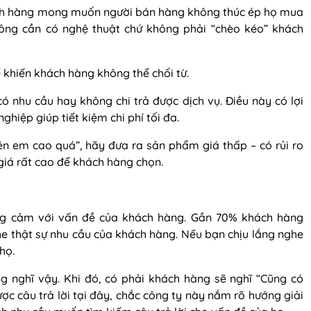
ch hàng mong muốn người bán hàng không thúc ép họ mua
ông cần có nghệ thuật chứ không phải “chèo kéo” khách
ế khiến khách hàng không thể chối từ.
 nhu cầu hay không chi trả được dịch vụ. Điều này có lợi
ghiệp giúp tiết kiệm chi phí tối đa.
n em cao quá”, hãy đưa ra sản phẩm giá thấp – có rủi ro
iá rất cao để khách hàng chọn.
ng cảm với vấn đề của khách hàng. Gần 70% khách hàng
 thật sự nhu cầu của khách hàng. Nếu bạn chịu lắng nghe
họ.
 nghĩ vậy. Khi đó, có phải khách hàng sẽ nghĩ “Cũng có
c câu trả lời tại đây, chắc công ty này nắm rõ hướng giải