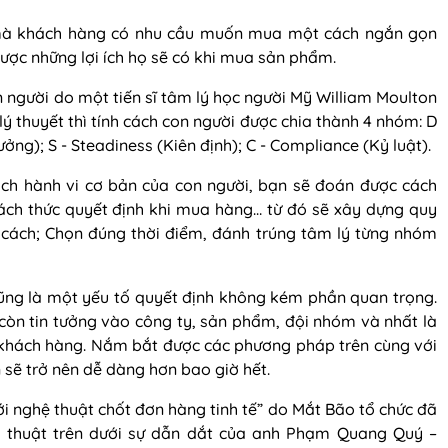
mà khách hàng có nhu cầu muốn mua một cách ngắn gọn
ược những lợi ích họ sẽ có khi mua sản phẩm.
 người do một tiến sĩ tâm lý học người Mỹ William Moulton
ý thuyết thì tính cách con người được chia thành 4 nhóm: D
ưởng); S - Steadiness (Kiên định); C - Compliance (Kỷ luật).
ch hành vi cơ bản của con người, bạn sẽ đoán được cách
ách thức quyết định khi mua hàng… từ đó sẽ xây dựng quy
 cách; Chọn đúng thời điểm, đánh trúng tâm lý từng nhóm
cũng là một yếu tố quyết định không kém phần quan trọng.
còn tin tưởng vào công ty, sản phẩm, đội nhóm và nhất là
o khách hàng. Nắm bắt được các phương pháp trên cùng với
n sẽ trở nên dễ dàng hơn bao giờ hết.
i nghệ thuật chốt đơn hàng tinh tế” do Mắt Bão tổ chức đã
 kỹ thuật trên dưới sự dẫn dắt của anh Phạm Quang Quý –