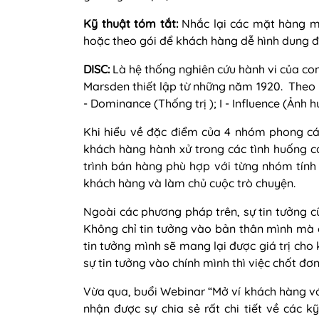
Kỹ thuật tóm tắt:
Nhắc lại các mặt hàng 
hoặc theo gói để khách hàng dễ hình dung đ
DISC:
Là hệ thống nghiên cứu hành vi của con
Marsden thiết lập từ những năm 1920. Theo l
- Dominance (Thống trị ); I - Influence (Ảnh h
Khi hiểu về đặc điểm của 4 nhóm phong cá
khách hàng hành xử trong các tình huống c
trình bán hàng phù hợp với từng nhóm tính
khách hàng và làm chủ cuộc trò chuyện.
Ngoài các phương pháp trên, sự tin tưởng 
Không chỉ tin tưởng vào bản thân mình mà 
tin tưởng mình sẽ mang lại được giá trị ch
sự tin tưởng vào chính mình thì việc chốt đơ
Vừa qua, buổi Webinar “Mở ví khách hàng vớ
nhận được sự chia sẻ rất chi tiết về các