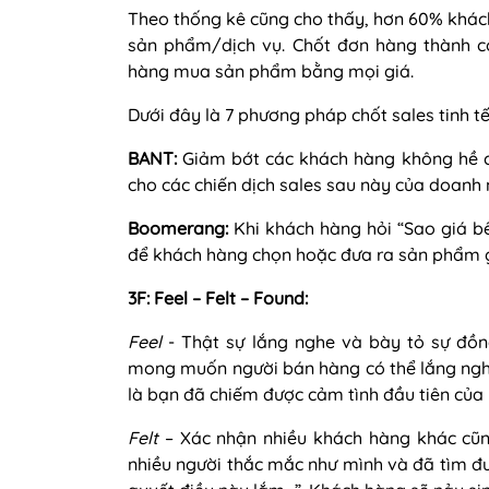
Theo thống kê cũng cho thấy, hơn 60% khá
sản phẩm/dịch vụ. Chốt đơn hàng thành c
hàng mua sản phẩm bằng mọi giá.
Dưới đây là 7 phương pháp chốt sales tinh t
BANT:
Giảm bớt các khách hàng không hề có
cho các chiến dịch sales sau này của doanh n
Boomerang:
Khi khách hàng hỏi “Sao giá bê
để khách hàng chọn hoặc đưa ra sản phẩm g
3F: Feel – Felt – Found:
Feel
- Thật sự lắng nghe và bày tỏ sự đồ
mong muốn người bán hàng có thể lắng nghe
là bạn đã chiếm được cảm tình đầu tiên của 
Felt
– Xác nhận nhiều khách hàng khác cũng
nhiều người thắc mắc như mình và đã tìm đượ