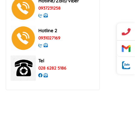
Hotline/Zalo/Viber
0937231258
Hotline 2
0931027169
Tel
028 6282 5186