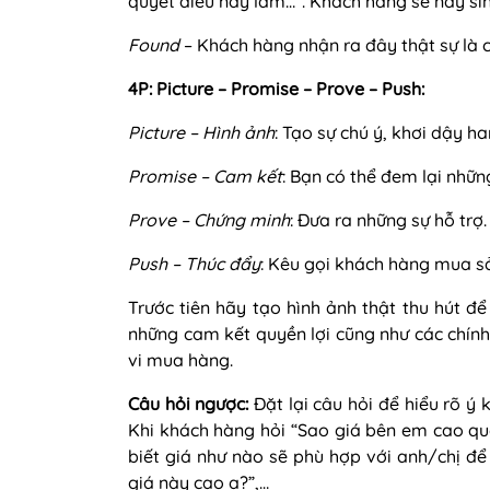
quyết điều này lắm…”. Khách hàng sẽ nảy sin
Found
– Khách hàng nhận ra đây thật sự là c
4P: Picture – Promise – Prove – Push:
Picture – Hình ảnh
: Tạo sự chú ý, khơi dậy 
Promise – Cam kết
: Bạn có thể đem lại những
Prove – Chứng minh
: Đưa ra những sự hỗ trợ.
Push – Thúc đẩy
: Kêu gọi khách hàng mua s
Trước tiên hãy tạo hình ảnh thật thu hút để
những cam kết quyền lợi cũng như các chính 
vi mua hàng.
Câu hỏi ngược:
Đặt lại câu hỏi để hiểu rõ ý
Khi khách hàng hỏi “Sao giá bên em cao quá
biết giá như nào sẽ phù hợp với anh/chị để
giá này cao ạ?”,…