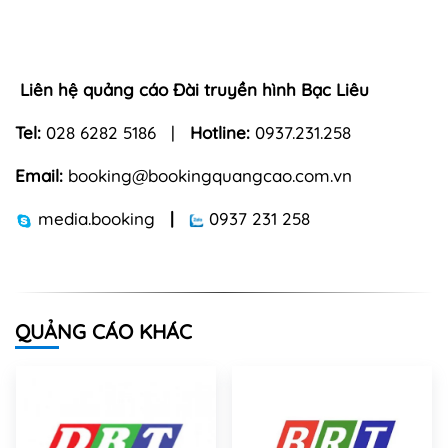
Liên hệ quảng cáo Đài truyền hình Bạc Liêu
Tel:
028 6282 5186 |
Hotline:
0937.231.258
Email:
booking@bookingquangcao.com.vn
media.booking
|
0937 231 258
QUẢNG CÁO KHÁC