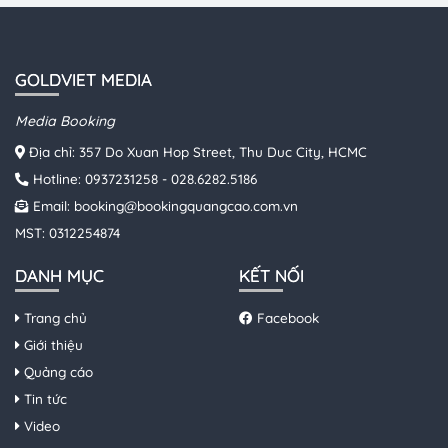
GOLDVIET MEDIA
Media Booking
Địa chỉ: 357 Do Xuan Hop Street, Thu Duc City, HCMC
Hotline:
0937231258
-
028.6282.5186
Email:
booking@bookingquangcao.com.vn
MST: 0312254874
DANH MỤC
KẾT NỐI
Trang chủ
Facebook
Giới thiệu
Quảng cáo
Tin tức
Video