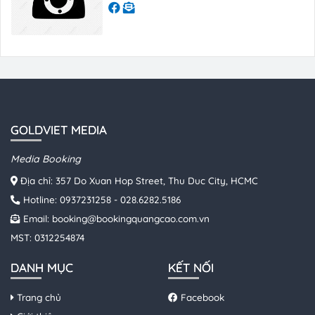
GOLDVIET MEDIA
Media Booking
Địa chỉ: 357 Do Xuan Hop Street, Thu Duc City, HCMC
Hotline:
0937231258
-
028.6282.5186
Email:
booking@bookingquangcao.com.vn
MST: 0312254874
DANH MỤC
KẾT NỐI
Trang chủ
Facebook