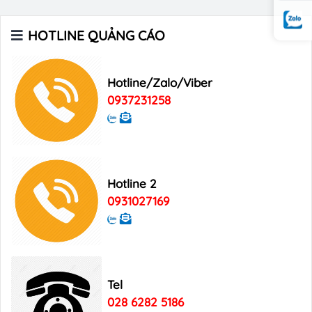
Bảng giá quảng cáo tạp chí Heritage
HOTLINE QUẢNG CÁO
Bảng giá quảng cáo Tạp chí Xin Chào
Việt Nam
Hotline/Zalo/Viber
0937231258
Bảng giá quảng cáo Good Morning
Vietnam
Hotline 2
0931027169
Tel
028 6282 5186