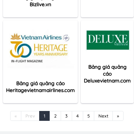
Bizlive.vn
Bảng giá quảng
cáo
Deluxevietnam.com
Bảng giá quảng cáo
Heritagevietnamairlines.com
«
Prev
1
2
3
4
5
Next
»