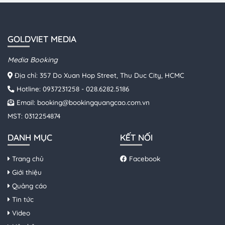
GOLDVIET MEDIA
Media Booking
Địa chỉ: 357 Do Xuan Hop Street, Thu Duc City, HCMC
Hotline:
0937231258
-
028.6282.5186
Email:
booking@bookingquangcao.com.vn
MST: 0312254874
DANH MỤC
KẾT NỐI
Trang chủ
Facebook
Giới thiệu
Quảng cáo
Tin tức
Video