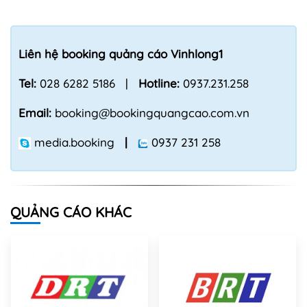
Liên hệ booking quảng cáo Vinhlong1
Tel:
028 6282 5186 |
Hotline:
0937.231.258
Email:
booking@bookingquangcao.com.vn
media.booking
|
0937 231 258
QUẢNG CÁO KHÁC