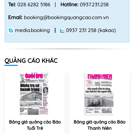
Tel:
028 6282 5186 |
Hotline:
0937.231.258
Email:
booking@bookingquangcao.com.vn
media.booking
|
0937 231 258 (kakao)
QUẢNG CÁO KHÁC
Bảng giá quảng cáo Báo
Bảng giá quảng cáo Báo
Tuổi Trẻ
Thanh Niên