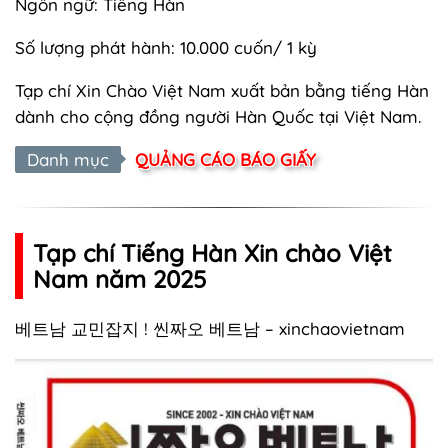
Ngôn ngữ: Tiếng Hàn
Số lượng phát hành: 10.000 cuốn/ 1 kỳ
Tạp chí Xin Chào Việt Nam xuất bản bằng tiếng Hàn
dành cho cộng đồng người Hàn Quốc tại Việt Nam.
Danh mục
QUẢNG CÁO BÁO GIẤY
Tạp chí Tiếng Hàn Xin chào Việt
Nam năm 2025
베트남 교민잡지 ! 씬짜오 베트남 – xinchaovietnam