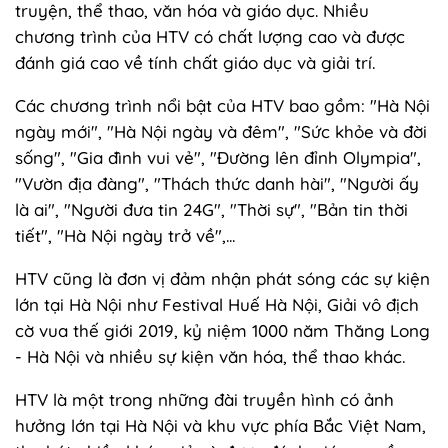
truyện, thể thao, văn hóa và giáo dục. Nhiều
chương trình của HTV có chất lượng cao và được
đánh giá cao về tính chất giáo dục và giải trí.
Các chương trình nổi bật của HTV bao gồm: "Hà Nội
ngày mới", "Hà Nội ngày và đêm", "Sức khỏe và đời
sống", "Gia đình vui vẻ", "Đường lên đỉnh Olympia",
"Vườn địa đàng", "Thách thức danh hài", "Người ấy
là ai", "Người đưa tin 24G", "Thời sự", "Bản tin thời
tiết", "Hà Nội ngày trở về",...
HTV cũng là đơn vị đảm nhận phát sóng các sự kiện
lớn tại Hà Nội như Festival Huế Hà Nội, Giải vô địch
cờ vua thế giới 2019, kỷ niệm 1000 năm Thăng Long
- Hà Nội và nhiều sự kiện văn hóa, thể thao khác.
HTV là một trong những đài truyền hình có ảnh
hưởng lớn tại Hà Nội và khu vực phía Bắc Việt Nam,