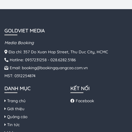
GOLDVIET MEDIA
Media Booking
Địa chỉ: 357 Do Xuan Hop Street, Thu Duc City, HCMC
Hotline:
0937231258
-
028.6282.5186
Email:
booking@bookingquangcao.com.vn
MST: 0312254874
DANH MỤC
KẾT NỐI
Trang chủ
Facebook
Giới thiệu
Quảng cáo
Tin tức