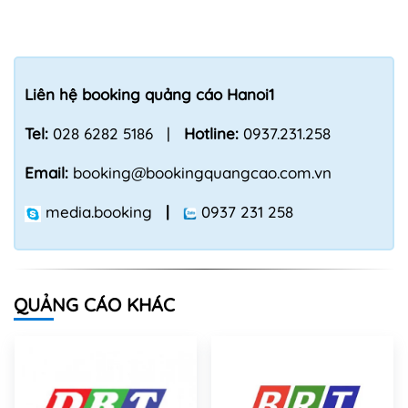
Liên hệ booking quảng cáo Hanoi1
Tel:
028 6282 5186 |
Hotline:
0937.231.258
Email:
booking@bookingquangcao.com.vn
media.booking
|
0937 231 258
QUẢNG CÁO KHÁC