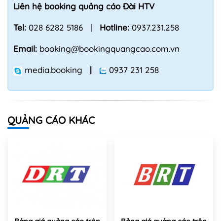
Liên hệ booking quảng cáo Đài HTV
Tel:
028 6282 5186 |
Hotline:
0937.231.258
Email:
booking@bookingquangcao.com.vn
media.booking
|
0937 231 258
QUẢNG CÁO KHÁC