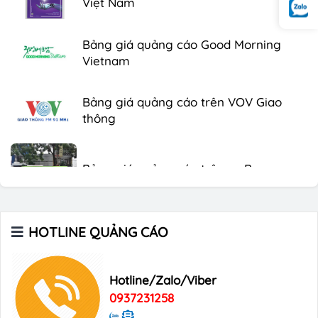
Bảng giá quảng cáo Good Morning
Vietnam
Bảng giá quảng cáo trên VOV Giao
thông
Bảng giá quảng cáo trên xe Bus
Bảng giá quảng cáo Báo Tuổi Trẻ
HOTLINE QUẢNG CÁO
Bảng giá quảng cáo tạp chí Heritage
Hotline/Zalo/Viber
0937231258