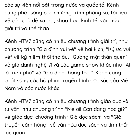
các sự kiện nổi bật trong nước và quốc tế. Kênh
cũng phát sóng các chương trình phóng sự, tài liệu
về các chủ đề xã hội, khoa học, kinh tế, văn hóa,
giải trí và thể thao.
Kênh HTV7 cũng có nhiều chương trình giải trí, như
chương trình "Gia đình vui vẻ" về hài kịch, "Ký ức vui
vẻ" về kỷ niệm thời thơ ấu, "Gương mặt thân quen"
về giả danh nghệ sĩ và các game show khác như "Ai
là triệu phú" và "Gia đình thông thái". Kênh cũng
phát sóng các bộ phim truyền hình đặc sắc của Việt
Nam và các nước khác.
Kênh HTV7 cũng có nhiều chương trình giáo dục và
tư vấn, như chương trình "Mẹ ơi! Con đang học gì?"
về giáo dục, chương trình "Giờ đọc sách" và "Giờ
truyền cảm hứng" về văn hóa đọc sách và tinh thần
lạc quan.