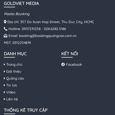
GOLDVIET MEDIA
Media Booking
Địa chỉ: 357 Do Xuan Hop Street, Thu Duc City, HCMC
Hotline:
0937231258
-
028.6282.5186
Email:
booking@bookingquangcao.com.vn
MST: 0312254874
DANH MỤC
KẾT NỐI
Trang chủ
Facebook
Giới thiệu
Quảng cáo
Tin tức
Video
Liên hệ
THỐNG KÊ TRUY CẬP