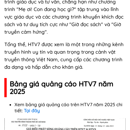
trình giáo dục và tư vấn, chẳng hạn như chương
trình "Mẹ ơi! Con đang học gì?" tập trung vào lĩnh
vực giáo dục và các chương trình khuyến khích đọc
sách và tư duy tích cực như "Giờ đọc sách" và "Giờ
truyền cảm hứng".
Tổng thể, HTV7 được xem là một trong những kênh
truyền hình uy tín và quan trọng trong cảnh vật
truyền thông Việt Nam, cung cấp các chương trình
đa dạng và hấp dẫn cho khán giả.
Bảng giá quảng cáo HTV7 năm
2025
Xem bảng giá quảng cáo trên HTV7 năm 2025 chi
tiết:
Tại đây