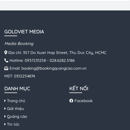
GOLDVIET MEDIA
Media Booking
Địa chỉ: 357 Do Xuan Hop Street, Thu Duc City, HCMC
Hotline:
0937231258
-
028.6282.5186
Email:
booking@bookingquangcao.com.vn
MST: 0312254874
DANH MỤC
KẾT NỐI
Trang chủ
Facebook
Giới thiệu
Quảng cáo
Tin tức