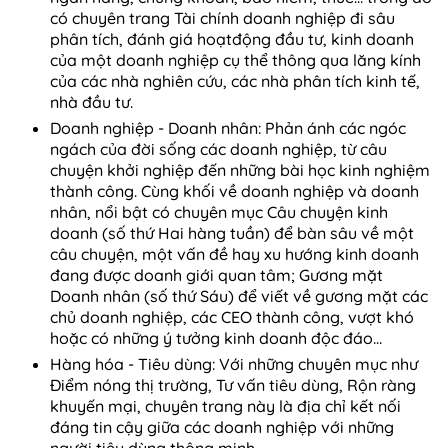
có chuyên trang Tài chính doanh nghiệp đi sâu
phân tích, đánh giá hoạtđộng đầu tư, kinh doanh
của một doanh nghiệp cụ thể thông qua lăng kính
của các nhà nghiên cứu, các nhà phân tích kinh tế,
nhà đầu tư.
Doanh nghiệp - Doanh nhân: Phản ánh các ngóc
ngách của đời sống các doanh nghiệp, từ câu
chuyện khởi nghiệp đến những bài học kinh nghiệm
thành công. Cùng khối về doanh nghiệp và doanh
nhân, nổi bật có chuyên mục Câu chuyện kinh
doanh (số thứ Hai hàng tuần) để bàn sâu về một
câu chuyện, một vấn đề hay xu hướng kinh doanh
đang được doanh giới quan tâm; Gương mặt
Doanh nhân (số thứ Sáu) để viết về gương mặt các
chủ doanh nghiệp, các CEO thành công, vượt khó
hoặc có những ý tưởng kinh doanh độc đáo…
Hàng hóa - Tiêu dùng: Với những chuyên mục như
Điểm nóng thị trường, Tư vấn tiêu dùng, Rộn ràng
khuyến mại, chuyên trang này là địa chỉ kết nối
đáng tin cậy giữa các doanh nghiệp với những
người tiêu dùng thông minh.