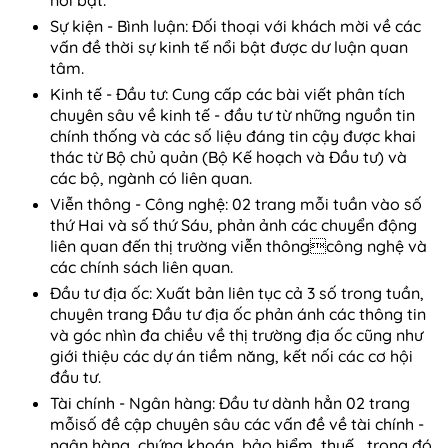
Sự kiện - Bình luận: Đối thoại với khách mời về các
vấn đề thời sự kinh tế nổi bật được dư luận quan
tâm.
Kinh tế - Đầu tư: Cung cấp các bài viết phân tích
chuyên sâu về kinh tế - đầu tư từ những nguồn tin
chính thống và các số liệu đáng tin cậy được khai
thác từ Bộ chủ quản (Bộ Kế hoạch và Đầu tư) và
các bộ, ngành có liên quan.
Viễn thông - Công nghệ: 02 trang mỗi tuần vào số
thứ Hai và số thứ Sáu, phản ảnh các chuyển động
liên quan đến thị trường viễn thôngcông nghệ và
các chính sách liên quan.
Đầu tư địa ốc: Xuất bản liên tục cả 3 số trong tuần,
chuyên trang Đầu tư địa ốc phản ánh các thông tin
và góc nhìn đa chiều về thị trường địa ốc cũng như
giới thiệu các dự án tiềm năng, kết nối các cơ hội
đầu tư.
Tài chính - Ngân hàng: Đầu tư dành hẳn 02 trang
mỗisố đề cập chuyên sâu các vấn đề về tài chính -
ngân hàng, chứng khoán, bảo hiểm, thuế… trong đó