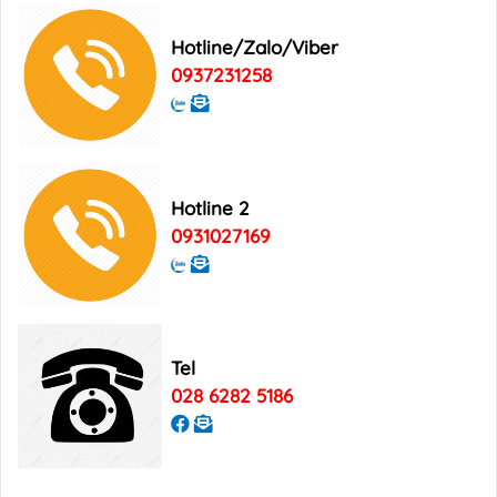
Bảng giá quảng cáo tạp chí Heritage
Hotline/Zalo/Viber
0937231258
Bảng giá quảng cáo Tạp chí Xin Chào
Việt Nam
Bảng giá quảng cáo Good Morning
Hotline 2
Vietnam
0931027169
Tel
028 6282 5186