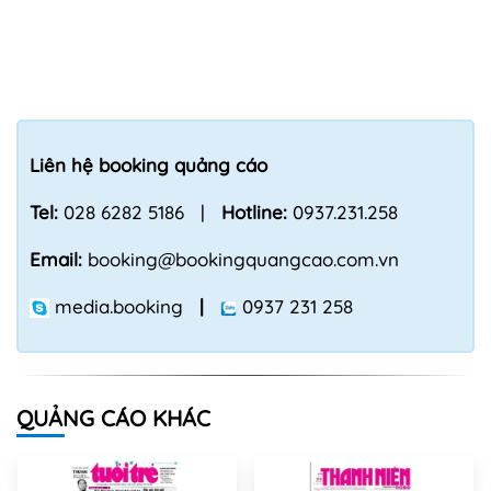
Liên hệ booking quảng cáo
Tel:
028 6282 5186 |
Hotline:
0937.231.258
Email:
booking@bookingquangcao.com.vn
media.booking
|
0937 231 258
QUẢNG CÁO KHÁC