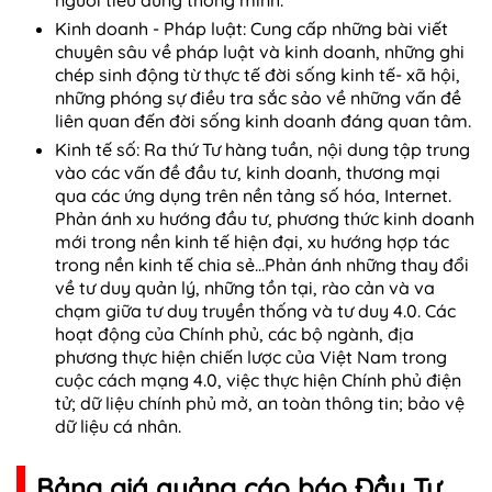
Kinh doanh - Pháp luật: Cung cấp những bài viết
chuyên sâu về pháp luật và kinh doanh, những ghi
chép sinh động từ thực tế đời sống kinh tế- xã hội,
những phóng sự điều tra sắc sảo về những vấn đề
liên quan đến đời sống kinh doanh đáng quan tâm.
Kinh tế số: Ra thứ Tư hàng tuần, nội dung tập trung
vào các vấn đề đầu tư, kinh doanh, thương mại
qua các ứng dụng trên nền tảng số hóa, Internet.
Phản ánh xu hướng đầu tư, phương thức kinh doanh
mới trong nền kinh tế hiện đại, xu hướng hợp tác
trong nền kinh tế chia sẻ…Phản ánh những thay đổi
về tư duy quản lý, những tồn tại, rào cản và va
chạm giữa tư duy truyền thống và tư duy 4.0. Các
hoạt động của Chính phủ, các bộ ngành, địa
phương thực hiện chiến lược của Việt Nam trong
cuộc cách mạng 4.0, việc thực hiện Chính phủ điện
tử; dữ liệu chính phủ mở, an toàn thông tin; bảo vệ
dữ liệu cá nhân.
Bảng giá quảng cáo báo Đầu Tư