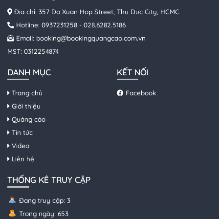
Địa chỉ: 357 Do Xuan Hop Street, Thu Duc City, HCMC
Hotline:
0937231258
-
028.6282.5186
Email:
booking@bookingquangcao.com.vn
MST: 0312254874
DANH MỤC
KẾT NỐI
Trang chủ
Facebook
Giới thiệu
Quảng cáo
Tin tức
Video
Liên hệ
THỐNG KÊ TRUY CẬP
Đang truy cập: 3
Trong ngày: 653