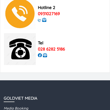
Bảng giá quảng cáo Good Morning
Hotline 2
Vietnam
0931027169
Tel
028 6282 5186
GOLDVIET MEDIA
Media Booking