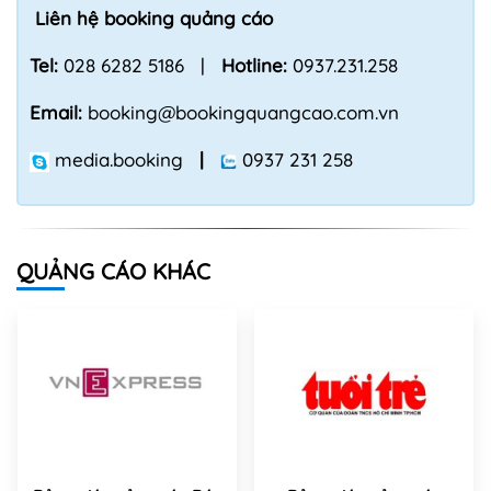
Liên hệ booking quảng cáo
Tel:
028 6282 5186 |
Hotline:
0937.231.258
Email:
booking@bookingquangcao.com.vn
media.booking
|
0937 231 258
QUẢNG CÁO KHÁC