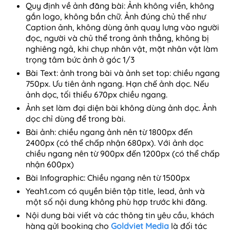
Quy định về ảnh đăng bài: Ảnh không viền, không
gắn logo, không bắn chữ. Ảnh đúng chủ thể như
Caption ảnh, không dùng ảnh quay lưng vào người
đọc, người và chủ thể trong ảnh thẳng, không bị
nghiêng ngả, khi chụp nhân vật, mặt nhân vật làm
trọng tâm bức ảnh ở góc 1/3
Bài Text: ảnh trong bài và ảnh set top: chiều ngang
750px. Ưu tiên ảnh ngang. Hạn chế ảnh dọc. Nếu
ảnh dọc, tối thiểu 670px chiều ngang.
Ảnh set làm đại diện bài không dùng ảnh dọc. Ảnh
dọc chỉ dùng để trong bài.
Bài ảnh: chiều ngang ảnh nên từ 1800px đến
2400px (có thể chấp nhận 680px). Với ảnh dọc
chiều ngang nên từ 900px đến 1200px (có thể chấp
nhận 600px)
Bài Infographic: Chiều ngang nên từ 1500px
Yeah1.com có quyền biên tập title, lead, ảnh và
một số nội dung không phù hợp trước khi đăng.
Nội dung bài viết và các thông tin yêu cầu, ​khách
hàng gửi booking cho
Goldviet Media
là đối tác