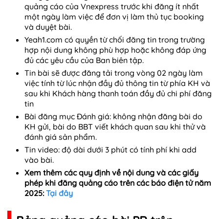
quảng cáo của Vnexpress trước khi đăng ít nhất
một ngày làm việc để đơn vị làm thủ tục booking
và duyệt bài.
Yeah1.com có quyền từ chối đăng tin trong trường
hợp nội dung không phù hợp hoặc không đáp ứng
đủ các yêu cầu của Ban biên tập.
Tin bài sẽ được đăng tải trong vòng 02 ngày làm
việc tính từ lúc nhận đầy đủ thông tin từ phía KH và
sau khi Khách hàng thanh toán đầy đủ chi phí đăng
tin
Bài đăng mục Đánh giá: không nhận đăng bài do
KH gửi, bài do BBT viết khách quan sau khi thử và
đánh giá sản phẩm.
Tin video: độ dài dưới 3 phút có tính phí khi add
vào bài.
Xem thêm các quy định về nội dung và các giấy
phép khi đăng quảng cáo trên các báo điện tử năm
2025:
Tại đây