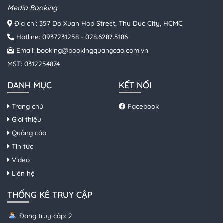
Media Booking
Địa chỉ: 357 Do Xuan Hop Street, Thu Duc City, HCMC
Hotline:
0937231258
-
028.6282.5186
Email:
booking@bookingquangcao.com.vn
MST: 0312254874
DANH MỤC
KẾT NỐI
Trang chủ
Facebook
Giới thiệu
Quảng cáo
Tin tức
Video
Liên hệ
THỐNG KÊ TRUY CẬP
Đang truy cập: 2