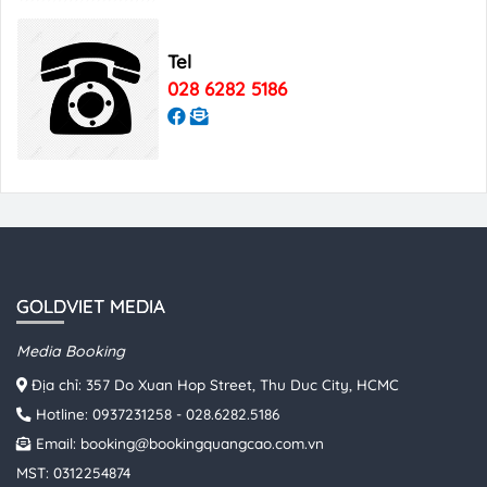
Tel
028 6282 5186
GOLDVIET MEDIA
Media Booking
Địa chỉ: 357 Do Xuan Hop Street, Thu Duc City, HCMC
Hotline:
0937231258
-
028.6282.5186
Email:
booking@bookingquangcao.com.vn
MST: 0312254874