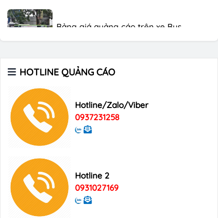
Bảng giá quảng cáo trên xe Bus
Bảng giá quảng cáo Báo Tuổi Trẻ
HOTLINE QUẢNG CÁO
Bảng giá quảng cáo tạp chí Heritage
Hotline/Zalo/Viber
0937231258
Bảng giá quảng cáo Tạp chí Xin Chào
Việt Nam
Bảng giá quảng cáo Good Morning
Hotline 2
Vietnam
0931027169