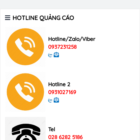
Các Tạp chí trên máy bay
HOTLINE QUẢNG CÁO
Xu hướng quảng cáo trên xe ô tô
Hotline/Zalo/Viber
0937231258
Digital Marketing
Hotline 2
0931027169
Tel
028 6282 5186