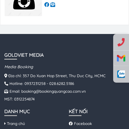
GOLDVIET MEDIA
Media Booking
Địa chỉ: 357 Do Xuan Hop Street, Thu Duc City, HCMC
Hotline:
0937231258
-
028.6282.5186
Email:
booking@bookingquangcao.com.vn
MST: 0312254874
DANH MỤC
KẾT NỐI
Trang chủ
Facebook