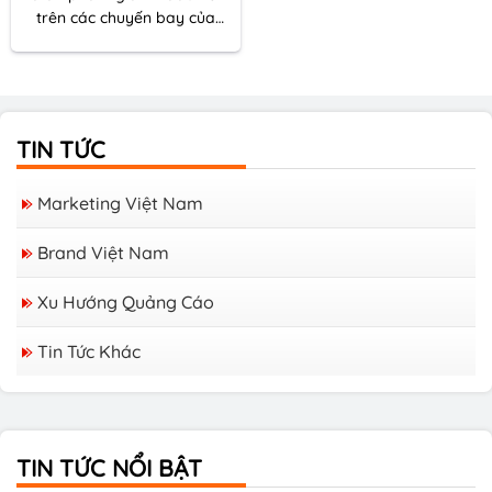
trên các chuyến bay của
Vietnam Airlines. Tạp chí
Heritage là tạp chí
chuyên về di sản văn hóa,
kinh tế, du lịch và xã hội với
các bài viết đặc sắc khám
TIN TỨC
phá vẻ đẹp, ý nghĩa lịch sử
của các di sản Việt Nam và
Marketing Việt Nam
thế giới.
Brand Việt Nam
Xu Hướng Quảng Cáo
Tin Tức Khác
Các Tạp chí Tiếng Nhật Tại Việt Nam
TIN TỨC NỔI BẬT