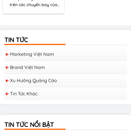
trên các chuyến bay của
Vietnam Airlines. Tạp chí
Heritage là tạp chí
chuyên về di sản văn hóa,
kinh tế, du lịch và xã hội với
các bài viết đặc sắc khám
TIN TỨC
phá vẻ đẹp, ý nghĩa lịch sử
của các di sản Việt Nam và
Marketing Việt Nam
thế giới.
Brand Việt Nam
Xu Hướng Quảng Cáo
Tin Tức Khác
Các Tạp chí Tiếng Nhật Tại Việt Nam
TIN TỨC NỔI BẬT