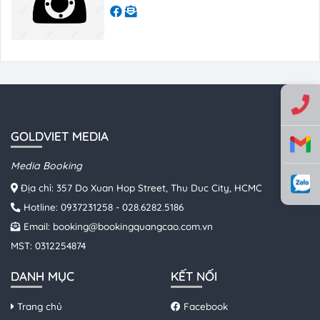
GOLDVIET MEDIA
Media Booking
Địa chỉ: 357 Do Xuan Hop Street, Thu Duc City, HCMC
Hotline:
0937231258
-
028.6282.5186
Email:
booking@bookingquangcao.com.vn
MST: 0312254874
DANH MỤC
KẾT NỐI
Trang chủ
Facebook