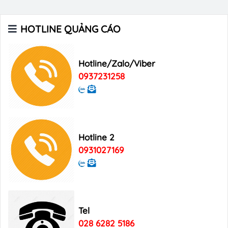
Các Tạp chí trên máy bay
HOTLINE QUẢNG CÁO
Xu hướng quảng cáo trên xe ô tô
Hotline/Zalo/Viber
0937231258
Digital Marketing
Hotline 2
0931027169
Tel
028 6282 5186