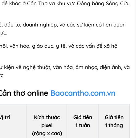
 chủ đề khác ở Cần Thơ và khu vực Đồng bằng Sông Cửu
 tế, đầu tư, doanh nghiệp, và các sự kiện có liên quan
ực.
ội, văn hóa, giáo dục, y tế, và các vấn đề xã hội
ự kiện về nghệ thuật, văn hóa, âm nhạc, điện ảnh, và
c.
Cần thơ online
Baocantho.com.vn
Vị trí
Kích thước
Giá tiền
Giá tiền
pixel
1 tuần
1 tháng
(rộng x cao)