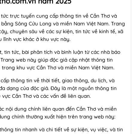
tho.com.vn năm 2025
 tức trực tuyến cung cấp thông tin về Cần Thơ và
g bằng Sông Cửu Long và miền Nam Việt Nam. Trang
ậy, chuyên sâu về các sự kiện, tin tức về kinh tế, xã
ều lĩnh vực khác ở khu vực này.
 tin tức, bài phân tích và bình luận từ các nhà báo
 Trang web này giúp độc giả cập nhật thông tin
g trong khu vực Cần Thơ và miền Nam Việt Nam.
p thông tin về thời tiết, giao thông, du lịch, và
đa dạng của độc giả. Đây là một nguồn thông tin
 vực Cần Thơ và các vấn đề liên quan.
c nội dung chính liên quan đến Cần Thơ và miền
dung chính thường xuất hiện trên trang web này:
ông tin nhanh và chi tiết về sự kiện, vụ việc, và tin