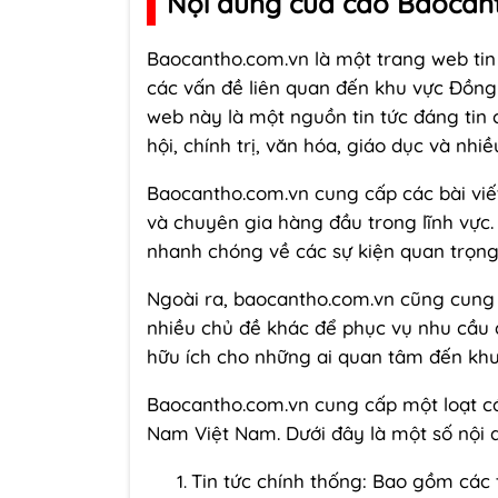
Nội dung của cáo Baocan
Baocantho.com.vn
là một trang web tin
các vấn đề liên quan đến khu vực Đồn
web này là một nguồn tin tức đáng tin c
hội, chính trị, văn hóa, giáo dục và nhi
Baocantho.com.vn cung cấp các bài viết,
và chuyên gia hàng đầu trong lĩnh vực.
nhanh chóng về các sự kiện quan trọn
Ngoài ra, baocantho.com.vn cũng cung cấ
nhiều chủ đề khác để phục vụ nhu cầu 
hữu ích cho những ai quan tâm đến khu
Baocantho.com.vn cung cấp một loạt cá
Nam Việt Nam. Dưới đây là một số nội 
Tin tức chính thống: Bao gồm các th