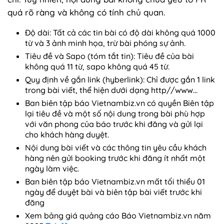
quá rõ ràng và không có tính chủ quan.
Độ dài: ​T​ất cả các tin bài có độ dài không quá 1000
từ và ​3​ ảnh minh họa, trừ bài phóng sự ảnh​.​
Tiêu đề và ​Sapo (tóm tắt tin):​​ ​T​iêu đề của bài
không quá 11 từ, s​apo​ không quá ​45 từ.​
Quy định về ​gắn link​ (hyberlink):​ Chỉ được ​gắn 1 link​
trong bài viết, thể hiện dưới dạng​ http//www...​
Ban biên tập báo Vietnambiz.vn có quyền Biên tập
lại tiêu đề và một số nội dung trong bài phù hợp
với văn ph​o​ng của báo trước khi đăng và gửi lại
cho khách hàng ​duyệt.​
Nội dung bài viết và các thông tin yêu cầu ​khách
hàng nên gửi booking trước khi đăng ít nhất một
ngày làm việc.
Ban biên tập báo Vietnambiz.vn mất tối thiểu 01
ngày để duyệt bài và biên tập bài viết trước khi
đăng
Xem bảng giá quảng cáo Báo Vietnambiz.vn năm