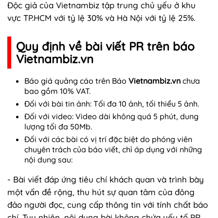
Độc giả của Vietnambiz tập trung chủ yếu ở khu
vực TP.HCM với tỷ lệ 30% và Hà Nội với tỷ lệ 25%.
Quy định về bài viết PR trên báo
Vietnambiz.vn
Báo giá quảng cáo trên Báo
V
ietnambiz.vn
chưa
bao gồm 10​% VAT.​
Đối với bài tin ảnh: ​T​ối đa 10 ảnh, tối thiểu ​5 ​ảnh​.​
Đối với video: ​V​ideo dài không quá ​5​ phút, dung
lượng tối đa ​50Mb.
Đối với các bài có vị trí đặc biệt do phóng viên
chuyên trách của báo viết, chỉ áp dụng với những
nội dung sau:
- Bài viết đáp ứng tiêu chí khách quan và trình bày
một vấn đề rộng, thu hút sự quan tâm của đông
đảo người đọc, cung cấp thông tin với tính chất báo
chí. Tuy nhiên, nội dung bài không chứa yếu tố PR