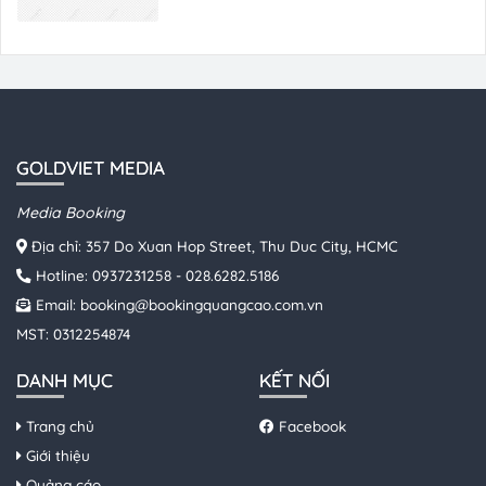
GOLDVIET MEDIA
Media Booking
Địa chỉ: 357 Do Xuan Hop Street, Thu Duc City, HCMC
Hotline:
0937231258
-
028.6282.5186
Email:
booking@bookingquangcao.com.vn
MST: 0312254874
DANH MỤC
KẾT NỐI
Trang chủ
Facebook
Giới thiệu
Quảng cáo