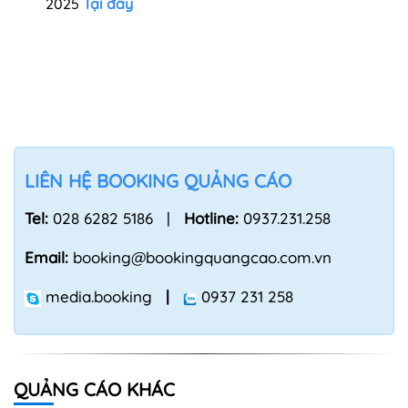
2025
Tại đây
LIÊN HỆ BOOKING QUẢNG CÁO
Tel:
028 6282 5186 |
Hotline:
0937.231.258
Email:
booking@bookingquangcao.com.vn
media.booking
|
0937 231 258
QUẢNG CÁO KHÁC