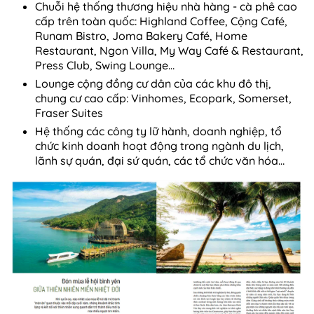
Chuỗi hệ thống thương hiệu nhà hàng - cà phê cao
cấp trên toàn quốc: Highland Coffee, Cộng Café,
Runam Bistro, Joma Bakery Café, Home
Restaurant, Ngon Villa, My Way Café & Restaurant,
Press Club, Swing Lounge…
Lounge cộng đồng cư dân của các khu đô thị,
chung cư cao cấp: Vinhomes, Ecopark, Somerset,
Fraser Suites
Hệ thống các công ty lữ hành, doanh nghiệp, tổ
chức kinh doanh hoạt động trong ngành du lịch,
lãnh sự quán, đại sứ quán, các tổ chức văn hóa…