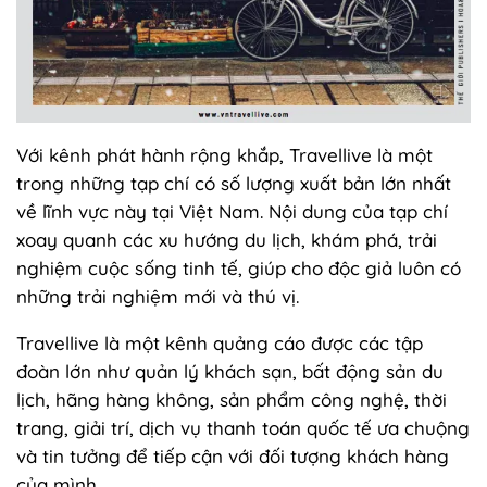
Với kênh phát hành rộng khắp, Travellive là một
trong những tạp chí có số lượng xuất bản lớn nhất
về lĩnh vực này tại Việt Nam. Nội dung của tạp chí
xoay quanh các xu hướng du lịch, khám phá, trải
nghiệm cuộc sống tinh tế, giúp cho độc giả luôn có
những trải nghiệm mới và thú vị.
Travellive là một kênh quảng cáo được các tập
đoàn lớn như quản lý khách sạn, bất động sản du
lịch, hãng hàng không, sản phẩm công nghệ, thời
trang, giải trí, dịch vụ thanh toán quốc tế ưa chuộng
và tin tưởng để tiếp cận với đối tượng khách hàng
của mình.