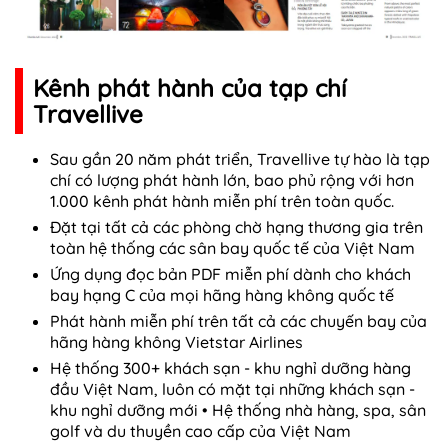
Kênh phát hành của tạp chí
Travellive
Sau gần 20 năm phát triển, Travellive tự hào là tạp
chí có lượng phát hành lớn, bao phủ rộng với hơn
1.000 kênh phát hành miễn phí trên toàn quốc.
Đặt tại tất cả các phòng chờ hạng thương gia trên
toàn hệ thống các sân bay quốc tế của Việt Nam
Ứng dụng đọc bản PDF miễn phí dành cho khách
bay hạng C của mọi hãng hàng không quốc tế
Phát hành miễn phí trên tất cả các chuyến bay của
hãng hàng không Vietstar Airlines
Hệ thống 300+ khách sạn - khu nghỉ dưỡng hàng
đầu Việt Nam, luôn có mặt tại những khách sạn -
khu nghỉ dưỡng mới • Hệ thống nhà hàng, spa, sân
golf và du thuyền cao cấp của Việt Nam