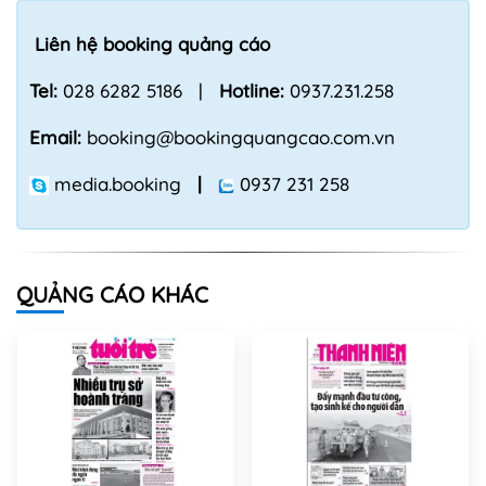
Liên hệ booking quảng cáo
Tel:
028 6282 5186 |
Hotline:
0937.231.258
Email:
booking@bookingquangcao.com.vn
media.booking
|
0937 231 258
QUẢNG CÁO KHÁC