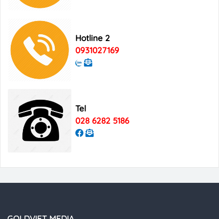
Việt Nam
Bảng giá quảng cáo Good Morning
Hotline 2
Vietnam
0931027169
Tel
028 6282 5186
GOLDVIET MEDIA