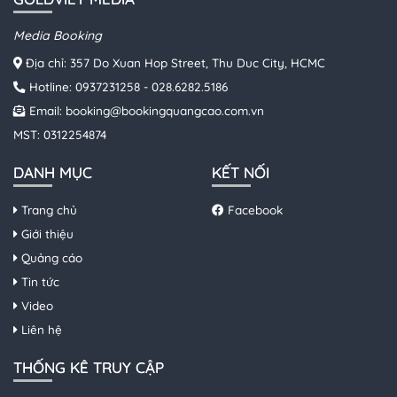
Media Booking
Địa chỉ: 357 Do Xuan Hop Street, Thu Duc City, HCMC
Hotline:
0937231258
-
028.6282.5186
Email:
booking@bookingquangcao.com.vn
MST: 0312254874
DANH MỤC
KẾT NỐI
Trang chủ
Facebook
Giới thiệu
Quảng cáo
Tin tức
Video
Liên hệ
THỐNG KÊ TRUY CẬP