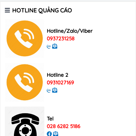
HOTLINE QUẢNG CÁO
Bảng giá quảng cáo Báo Tuổi Trẻ
Hotline/Zalo/Viber
0937231258
Bảng giá quảng cáo tạp chí Heritage
Bảng giá quảng cáo Tạp chí Xin Chào
Việt Nam
Hotline 2
0931027169
Bảng giá quảng cáo Good Morning
Vietnam
Tel
028 6282 5186