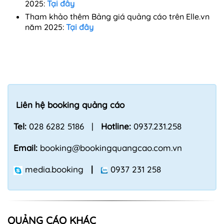
2025:
Tại đây
Tham khảo thêm Bảng giá quảng cáo trên Elle.vn
năm 2025:
Tại đây
Liên hệ booking quảng cáo
Tel:
028 6282 5186 |
Hotline:
0937.231.258
Email:
booking@bookingquangcao.com.vn
media.booking
|
0937 231 258
QUẢNG CÁO KHÁC