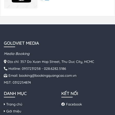
GOLDVIET MEDIA
Media Booking
Địa chỉ: 357 Do Xuan Hop Street, Thu Duc City, HCMC
Hotline:
0937231258
-
028.6282.5186
Email:
booking@bookingquangcao.com.vn
MST: 0312254874
DANH MỤC
KẾT NỐI
Trang chủ
Facebook
Giới thiệu