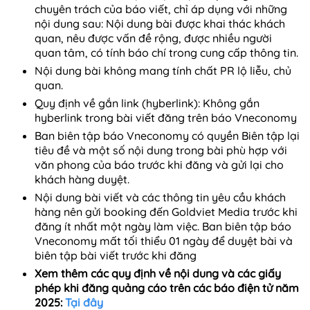
chuyên trách của báo viết, chỉ áp dụng với những
nội dung sau: Nội dung bài được khai thác khách
quan, nêu được vấn đề ​rộng​, được nhiều người
quan tâm, có tính báo chí trong cung cấp thông tin.
Nội dung bài không mang tính chất ​PR​ lộ liễu, chủ
quan.
Quy định về ​gắn link​ (hyberlink):​ Không gắn
hyberlink trong bài viết đăng trên báo Vneconomy
Ban biên tập báo Vneconomy có quyền Biên tập lại
tiêu đề và một số nội dung trong bài phù hợp với
văn ph​o​ng của báo trước khi đăng và gửi lại cho
khách hàng ​duyệt.​
Nội dung bài viết và các thông tin yêu cầu ​khách
hàng nên gửi booking đến Goldviet Media trước khi
đăng ít nhất một ngày làm việc. Ban biên tập báo
Vneconomy mất tối thiểu 01 ngày để duyệt bài và
biên tập bài viết trước khi đăng
Xem thêm các quy định về nội dung và các giấy
phép khi đăng quảng cáo trên các báo điện tử năm
2025:
Tại đây