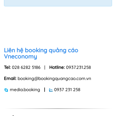
Liên hệ booking quảng cáo
Vneconomy
Tel:
028 6282 5186 |
Hotline:
0937.231.258
Email:
booking@bookingquangcao.com.vn
media.booking
|
0937 231 258