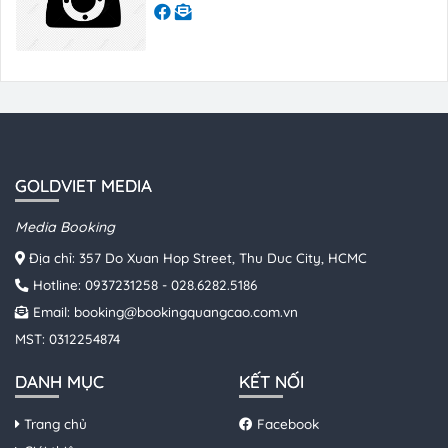
GOLDVIET MEDIA
Media Booking
Địa chỉ: 357 Do Xuan Hop Street, Thu Duc City, HCMC
Hotline:
0937231258
-
028.6282.5186
Email:
booking@bookingquangcao.com.vn
MST: 0312254874
DANH MỤC
KẾT NỐI
Trang chủ
Facebook