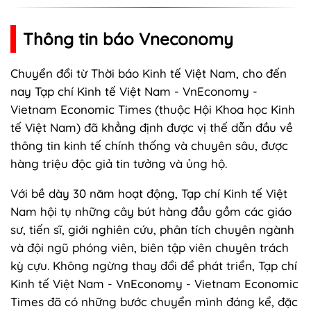
Thông tin báo Vneconomy
Chuyển đổi từ Thời báo Kinh tế Việt Nam, cho đến
nay Tạp chí Kinh tế Việt Nam - VnEconomy -
Vietnam Economic Times (thuộc Hội Khoa học Kinh
tế Việt Nam) đã khẳng định được vị thế dẫn đầu về
thông tin kinh tế chính thống và chuyên sâu, được
hàng triệu độc giả tin tưởng và ủng hộ.
Với bề dày 30 năm hoạt động, Tạp chí Kinh tế Việt
Nam hội tụ những cây bút hàng đầu gồm các giáo
sư, tiến sĩ, giới nghiên cứu, phân tích chuyên ngành
và đội ngũ phóng viên, biên tập viên chuyên trách
kỳ cựu. Không ngừng thay đổi để phát triển, Tạp chí
Kinh tế Việt Nam - VnEconomy - Vietnam Economic
Times đã có những bước chuyển mình đáng kể, đặc