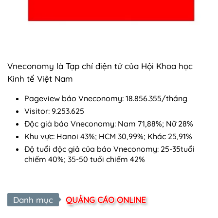
Vneconomy là Tạp chí điện tử của Hội Khoa học
Kinh tế Việt Nam
Pageview báo Vneconomy: 18.856.355/tháng
Visitor: 9.253.625
Độc giả báo Vneconomy: Nam 71,88%; Nữ 28%
Khu vực: Hanoi 43%; HCM 30,99%; Khác 25,91%
Độ tuổi độc giả của báo Vneconomy: 25-35tuổi
chiếm 40%; 35-50 tuổi chiếm 42%
Danh mục
QUẢNG CÁO ONLINE