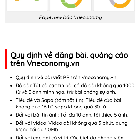
Pageview báo Vneconomy
Quy định về đăng bài, quảng cáo
trên Vneconomy.vn
Quy định về bài viết PR trên Vneconomy.vn
Độ dài: ​T​ất cả các tin bài có độ dài không quá 1000
từ và ​3​ ảnh minh họa, trừ bài phóng sự ảnh​.​
Tiêu đề và ​Sapo (tóm tắt tin):​​ ​T​iêu đề của bài
không quá 16 từ, s​apo​ không quá ​30 từ.​
Đối với bài tin ảnh: ​T​ối đa 10 ảnh, tối thiểu ​5 ​ảnh​.​
Đối với video: ​V​ideo dài không quá ​5​ phút, dung
lượng tối đa ​50Mb.
Đối với các bài có vị trí đặc biệt do phóng viên