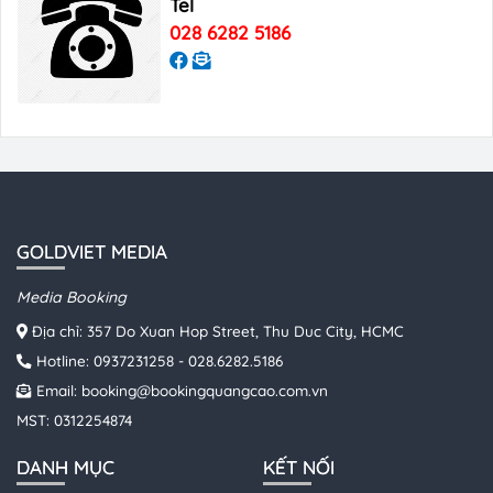
Tel
028 6282 5186
GOLDVIET MEDIA
Media Booking
Địa chỉ: 357 Do Xuan Hop Street, Thu Duc City, HCMC
Hotline:
0937231258
-
028.6282.5186
Email:
booking@bookingquangcao.com.vn
MST: 0312254874
DANH MỤC
KẾT NỐI