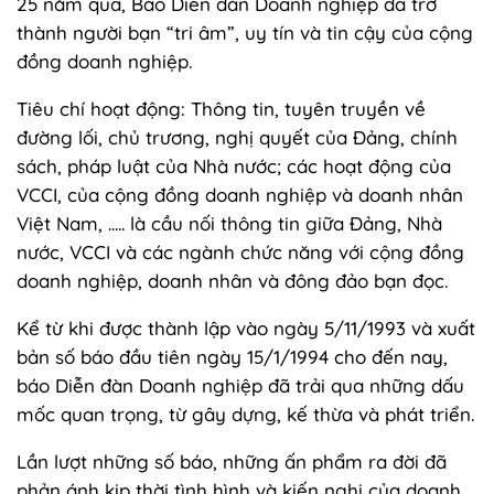
25 năm qua, Báo Diễn đàn Doanh nghiệp đã trở
thành người bạn “tri âm”, uy tín và tin cậy của cộng
đồng doanh nghiệp.
Tiêu chí hoạt động: Thông tin, tuyên truyền về
đường lối, chủ trương, nghị quyết của Đảng, chính
sách, pháp luật của Nhà nước; các hoạt động của
VCCI, của cộng đồng doanh nghiệp và doanh nhân
Việt Nam, ..... là cầu nối thông tin giữa Đảng, Nhà
nước, VCCI và các ngành chức năng với cộng đồng
doanh nghiệp, doanh nhân và đông đảo bạn đọc.
Kể từ khi được thành lập vào ngày 5/11/1993 và xuất
bản số báo đầu tiên ngày 15/1/1994 cho đến nay,
báo Diễn đàn Doanh nghiệp đã trải qua những dấu
mốc quan trọng, từ gây dựng, kế thừa và phát triển.
Lần lượt những số báo, những ấn phẩm ra đời đã
phản ánh kịp thời tình hình và kiến nghị của doanh