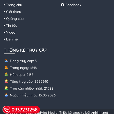
Trang chủ
Facebook
Giới thiệu
Quảng cáo
Tin tức
Video
Liên hệ
THỐNG KÊ TRUY CẬP
Đang truy cập: 3
Trong ngày: 1848
Hôm qua: 2138
Tổng truy cập: 2525340
Truy cập nhiều nhất: 21522
Ngày nhiều nhất: 15.05.2026
0937231258
© Copyright 2026 GoldViet Media.
Thiết kế website bởi Anhlinh.net