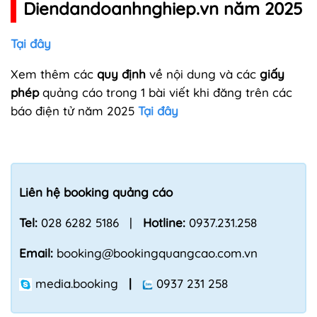
Diendandoanhnghiep.vn năm 2025
Tại đây
Xem thêm các
quy định
về nội dung và các
giấy
phép
quảng cáo trong 1 bài viết khi đăng trên các
báo điện tử năm 2025
Tại đây
Liên hệ booking quảng cáo
Tel:
028 6282 5186 |
Hotline:
0937.231.258
Email:
booking@bookingquangcao.com.vn
media.booking
|
0937 231 258