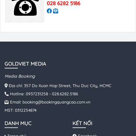
028 6282 5186
GOLDVIET MEDIA
Media Booking
Địa chỉ: 357 Do Xuan Hop Street, Thu Duc City, HCMC
Hotline:
0937231258
-
028.6282.5186
Email:
booking@bookingquangcao.com.vn
MST: 0312254874
DANH MỤC
KẾT NỐI
Trang chủ
Facebook