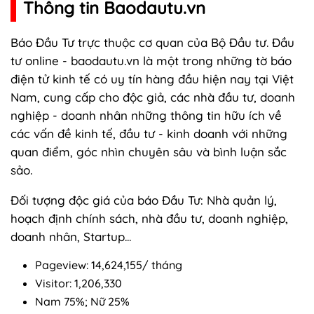
Thông tin Baodautu.vn
Báo Đầu Tư trực thuộc cơ quan của Bộ Đầu tư. Đầu
tư online - baodautu.vn là một trong những tờ báo
điện tử kinh tế có uy tín hàng đầu hiện nay tại Việt
Nam, cung cấp cho độc giả, các nhà đầu tư, doanh
nghiệp - doanh nhân những thông tin hữu ích về
các vấn đề kinh tế, đầu tư - kinh doanh với những
quan điểm, góc nhìn chuyên sâu và bình luận sắc
sảo.
Đối tượng độc giá của báo Đầu Tư: Nhà quản lý,
hoạch định chính sách, nhà đầu tư, doanh nghiệp,
doanh nhân, Startup...
Pageview: 14,624,155/ tháng
Visitor: 1,206,330
Nam 75%; Nữ 25%