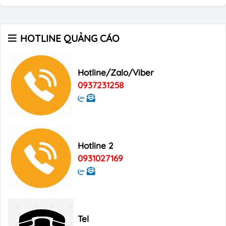
Bảng giá quảng cáo Báo Tuổi Trẻ
HOTLINE QUẢNG CÁO
Bảng giá quảng cáo tạp chí Heritage
Hotline/Zalo/Viber
0937231258
Bảng giá quảng cáo Tạp chí Xin Chào
Việt Nam
Hotline 2
Bảng giá quảng cáo Good Morning
0931027169
Vietnam
Tel