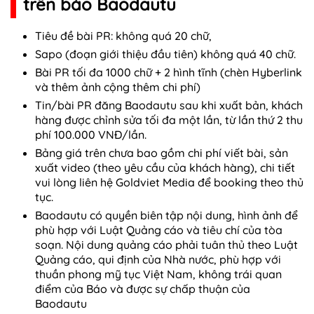
trên báo Baodautu
Tiêu đề bài PR: không quá 20 chữ,
Sapo (đoạn giới thiệu đầu tiên) không quá 40 chữ.
Bài PR tối đa 1000 chữ + 2 hình tĩnh (chèn Hyberlink
và thêm ảnh cộng thêm chi phí)
Tin/bài PR đăng Baodautu sau khi xuất bản, khách
hàng được chỉnh sửa tối đa một lần, từ lần thứ 2 thu
phí 100.000 VNĐ/lần.
Bảng giá trên chưa bao gồm chi phí viết bài, sản
xuất video (theo yêu cầu của khách hàng), chi tiết
vui lòng liên hệ Goldviet Media để booking theo thủ
tục.
Baodautu có quyền biên tập nội dung, hình ảnh để
phù hợp với Luật Quảng cáo và tiêu chí của tòa
soạn. Nội dung quảng cáo phải tuân thủ theo Luật
Quảng cáo, qui định của Nhà nước, phù hợp với
thuần phong mỹ tục Việt Nam, không trái quan
điểm của Báo và được sự chấp thuận của
Baodautu