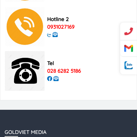
Việt Nam
Hotline 2
Bảng giá quảng cáo Good Morning
0931027169
Vietnam
Tel
028 6282 5186
GOLDVIET MEDIA