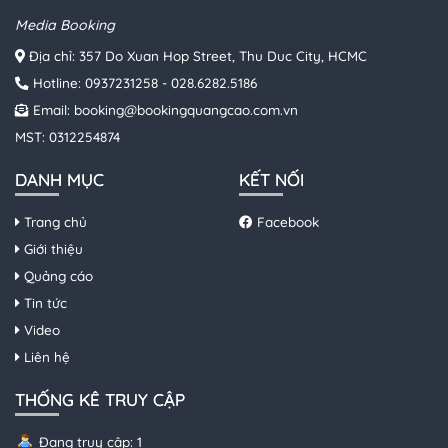
Media Booking
Địa chỉ: 357 Do Xuan Hop Street, Thu Duc City, HCMC
Hotline:
0937231258
-
028.6282.5186
Email:
booking@bookingquangcao.com.vn
MST: 0312254874
DANH MỤC
KẾT NỐI
Trang chủ
Facebook
Giới thiệu
Quảng cáo
Tin tức
Video
Liên hệ
THỐNG KÊ TRUY CẬP
Đang truy cập: 1