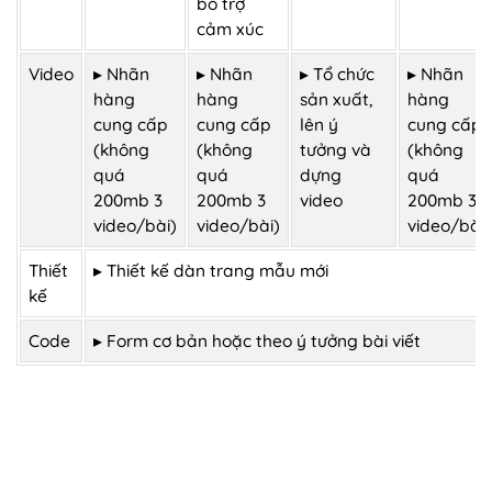
bổ trợ
cảm xúc
Video
▸ Nhãn
▸ Nhãn
▸ Tổ chức
▸ Nhãn
hàng
hàng
sản xuất,
hàng
cung cấp
cung cấp
lên ý
cung cấp
(không
(không
tưởng và
(không
quá
quá
dựng
quá
200mb 3
200mb 3
video
200mb 3
video/bài)
video/bài)
video/bài)
Thiết
▸ Thiết kế dàn trang mẫu mới
kế
Code
▸ Form cơ bản hoặc theo ý tưởng bài viết