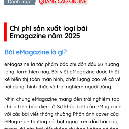
Danh mục
QUẢNG CÁO ONLINE
Chi phí sản xuất loại bài
Emagazine năm 2025
Bài eMagazine là gì?
eMagazine là tác phẩm báo chí đón đầu xu hướng
long-form hiện nay. Bài viết eMagazine được thiết
kế hiển thị toàn màn hình, chất lượng cao về cả về
nội dung, hình thức và trải nghiệm người dùng.
Nhìn chung eMagazine mang đến trải nghiệm tạp
chí in trên báo điện tử. Sự khác biệt của eMagazine
với các bài viết thông thường Phần ảnh cover của
eMagazine thường nổi bật ngay trên đầu bài báo,
trong khi các bài viết thông thường không có ảnh