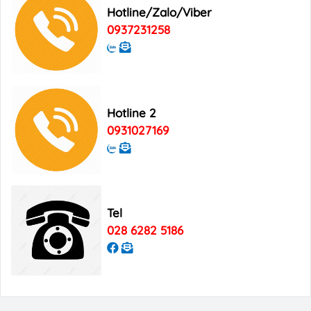
Hotline/Zalo/Viber
0937231258
Bảng giá quảng cáo Tạp chí Xin Chào
Việt Nam
Bảng giá quảng cáo Good Morning
Hotline 2
Vietnam
0931027169
Tel
028 6282 5186