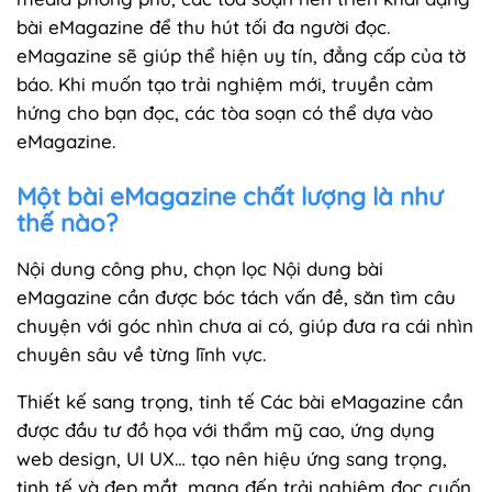
bài eMagazine để thu hút tối đa người đọc.
eMagazine sẽ giúp thể hiện uy tín, đẳng cấp của tờ
báo. Khi muốn tạo trải nghiệm mới, truyền cảm
hứng cho bạn đọc, các tòa soạn có thể dựa vào
eMagazine.
Một bài eMagazine chất lượng là như
thế nào?
Nội dung công phu, chọn lọc Nội dung bài
eMagazine cần được bóc tách vấn đề, săn tìm câu
chuyện với góc nhìn chưa ai có, giúp đưa ra cái nhìn
chuyên sâu về từng lĩnh vực.
Thiết kế sang trọng, tinh tế Các bài eMagazine cần
được đầu tư đồ họa với thẩm mỹ cao, ứng dụng
web design, UI UX… tạo nên hiệu ứng sang trọng,
tinh tế và đẹp mắt, mang đến trải nghiệm đọc cuốn