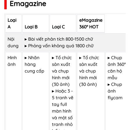
Emagazine
Loại
eMagazine
A
Loại B
Loại C
360° HOT
Nội
▸ Bài viết phân tích 800-1500 chữ
dung
▸ Phỏng vấn không quá 1800 chữ
Hình
▸ Nhãn
▸ Tổ chức
▸ Tổ chức
▸ Chụp
ảnh
hàng
sản xuất
sản xuất
ảnh 360°
cung cấp
và chụp
và chụp
căn hộ
hình mới
hình mới
mẫu
(30 ảnh)
(30 ảnh)
▸ Chụp
▸ Hoặc 3 -
ảnh
5 tranh vẽ
flycam
tay full
màn hình
và một số
tranh nhỏ