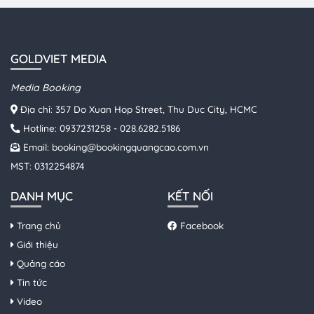
GOLDVIET MEDIA
Media Booking
Địa chỉ: 357 Do Xuan Hop Street, Thu Duc City, HCMC
Hotline:
0937231258
-
028.6282.5186
Email:
booking@bookingquangcao.com.vn
MST: 0312254874
DANH MỤC
KẾT NỐI
Trang chủ
Facebook
Giới thiệu
Quảng cáo
Tin tức
Video