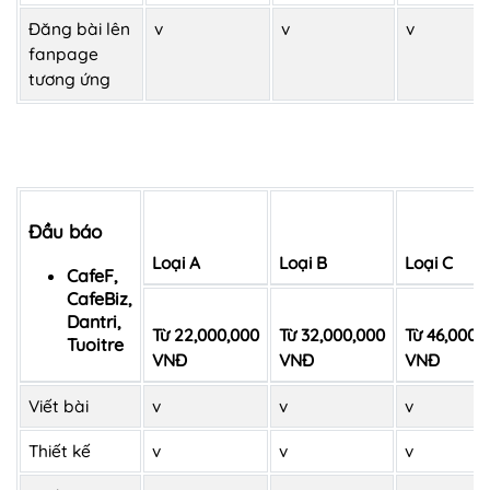
Đăng bài lên
v
v
v
fanpage
tương ứng
Đầu báo
Loại A
Loại B
Loại C
CafeF,
CafeBiz,
Dantri,
Từ 22,000,000
Từ 32,000,000
Từ 46,000,
Tuoitre
VNĐ
VNĐ
VNĐ
Viết bài
v
v
v
Thiết kế
v
v
v