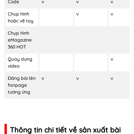
Code
v
v
v
Chụp hình
v
v
hoặc vẽ tay
Chụp hình
eMagazine
360 HOT
Quay dựng
v
video
Đăng bài lên
v
v
v
fanpage
tương ứng
Thông tin chi tiết về sản xuất bài