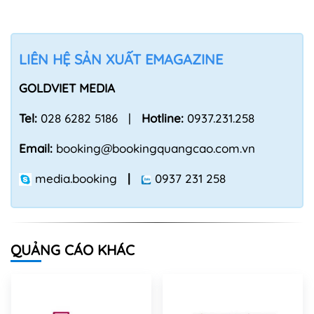
LIÊN HỆ SẢN XUẤT EMAGAZINE
GOLDVIET MEDIA
Tel:
028 6282 5186 |
Hotline:
0937.231.258
Email:
booking@bookingquangcao.com.vn
media.booking
|
0937 231 258
QUẢNG CÁO KHÁC