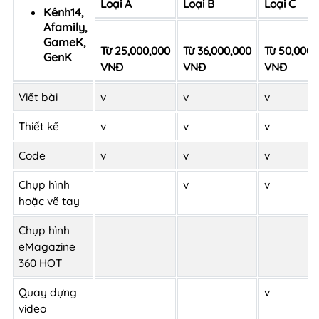
Loại A
Loại B
Loại C
Kênh14,
Afamily,
GameK,
Từ 25,000,000
Từ 36,000,000
Từ 50,000,
GenK
VNĐ
VNĐ
VNĐ
Viết bài
v
v
v
Thiết kế
v
v
v
Code
v
v
v
Chụp hình
v
v
hoặc vẽ tay
Chụp hình
eMagazine
360 HOT
Quay dựng
v
video