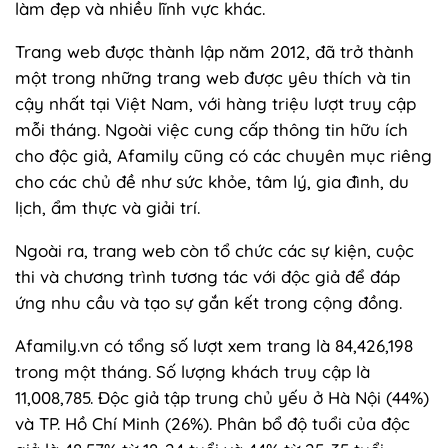
làm đẹp và nhiều lĩnh vực khác.
Trang web được thành lập năm 2012, đã trở thành
một trong những trang web được yêu thích và tin
cậy nhất tại Việt Nam, với hàng triệu lượt truy cập
mỗi tháng. Ngoài việc cung cấp thông tin hữu ích
cho độc giả, Afamily cũng có các chuyên mục riêng
cho các chủ đề như sức khỏe, tâm lý, gia đình, du
lịch, ẩm thực và giải trí.
Ngoài ra, trang web còn tổ chức các sự kiện, cuộc
thi và chương trình tương tác với độc giả để đáp
ứng nhu cầu và tạo sự gắn kết trong cộng đồng.
Afamily.vn có tổng số lượt xem trang là 84,426,198
trong một tháng. Số lượng khách truy cập là
11,008,785. Độc giả tập trung chủ yếu ở Hà Nội (44%)
và TP. Hồ Chí Minh (26%). Phân bổ độ tuổi của độc