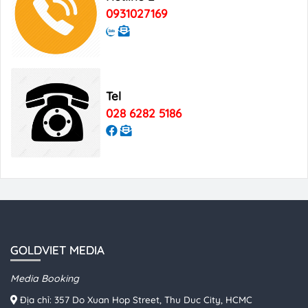
Vietnam
0931027169
Tel
028 6282 5186
GOLDVIET MEDIA
Media Booking
Địa chỉ: 357 Do Xuan Hop Street, Thu Duc City, HCMC