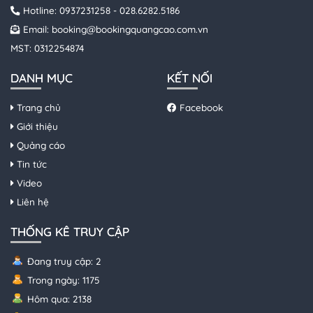
Hotline:
0937231258
-
028.6282.5186
Email:
booking@bookingquangcao.com.vn
MST: 0312254874
DANH MỤC
KẾT NỐI
Trang chủ
Facebook
Giới thiệu
Quảng cáo
Tin tức
Video
Liên hệ
THỐNG KÊ TRUY CẬP
Đang truy cập: 2
Trong ngày: 1175
Hôm qua: 2138