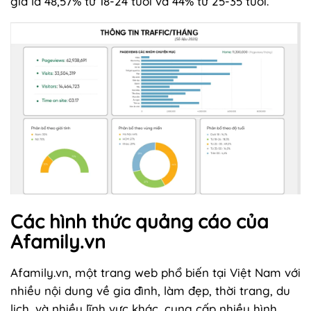
giả là 48,57% từ 18-24 tuổi và 44% từ 25-35 tuổi.
Các hình thức quảng cáo của
Afamily.vn
Afamily.vn, một trang web phổ biến tại Việt Nam với
nhiều nội dung về gia đình, làm đẹp, thời trang, du
lịch, và nhiều lĩnh vực khác, cung cấp nhiều hình