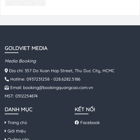
GOLDVIET MEDIA
Media Booking
Địa chỉ: 357 Do Xuan Hop Street, Thu Duc City, HCMC
Hotline:
0937231258
-
028.6282.5186
Email:
booking@bookingquangcao.com.vn
MST: 0312254874
DANH MỤC
KẾT NỐI
Trang chủ
Facebook
Giới thiệu
Quảng cáo