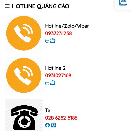
Bảng giá quảng cáo Báo Tuổi Trẻ
HOTLINE QUẢNG CÁO
Hotline/Zalo/Viber
Bảng giá quảng cáo tạp chí Heritage
0937231258
Bảng giá quảng cáo Tạp chí Xin Chào
Việt Nam
Hotline 2
Bảng giá quảng cáo Good Morning
0931027169
Vietnam
Tel
028 6282 5186