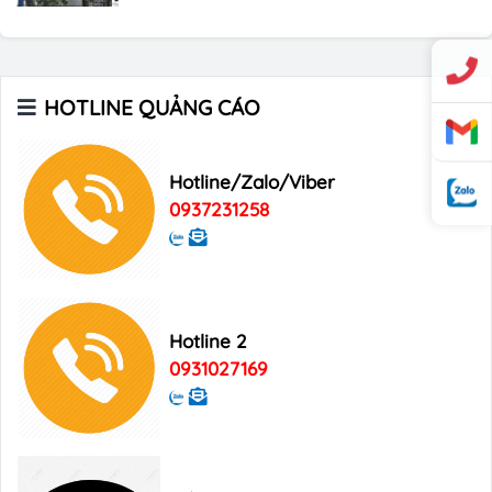
Bảng giá quảng cáo trên xe Bus
Bảng giá quảng cáo Báo Tuổi Trẻ
HOTLINE QUẢNG CÁO
Hotline/Zalo/Viber
Bảng giá quảng cáo tạp chí Heritage
0937231258
Bảng giá quảng cáo Tạp chí Xin Chào
Việt Nam
Hotline 2
Bảng giá quảng cáo Good Morning
0931027169
Vietnam