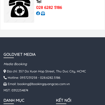
Tel
028 6282 5186
GOLDVIET MEDIA
Media Booking
Địa chỉ: 357 Do Xuan Hop Street, Thu Duc City, HCMC
Hotline:
0937231258
-
028.6282.5186
Email:
booking@bookingquangcao.com.vn
MST: 0312254874
DANH MỤC
KẾT NỐI