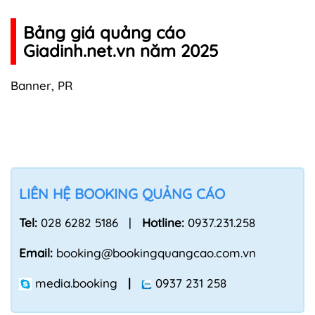
Bảng giá quảng cáo
Giadinh.net.vn năm 2025
Banner
,
PR
LIÊN HỆ BOOKING QUẢNG CÁO
Tel:
028 6282 5186 |
Hotline:
0937.231.258
Email:
booking@bookingquangcao.com.vn
media.booking
|
0937 231 258