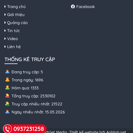
Trang chủ
Facebook
Giới thiệu
Quảng cáo
Tin tức
Video
Liên hệ
THỐNG KÊ TRUY CẬP
Đang truy cập: 5
Trong ngày: 1696
Hôm qua: 1333
Tổng truy cập: 2530102
Truy cập nhiều nhất: 21522
Ngày nhiều nhất: 15.05.2026
0937231258
© Copyright 2026 GoldViet Media.
Thiết kế website bởi Anhlinh.net