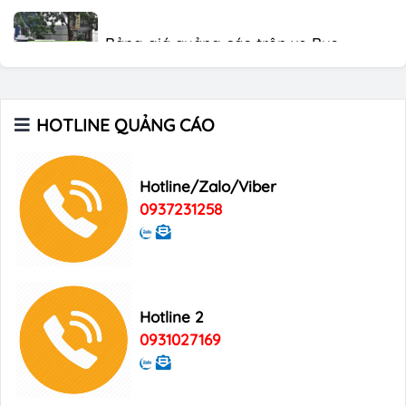
Bảng giá quảng cáo trên xe Bus
Bảng giá quảng cáo Báo Tuổi Trẻ
HOTLINE QUẢNG CÁO
Bảng giá quảng cáo tạp chí Heritage
Hotline/Zalo/Viber
0937231258
Bảng giá quảng cáo Tạp chí Xin Chào
Việt Nam
Hotline 2
Bảng giá quảng cáo Good Morning
0931027169
Vietnam