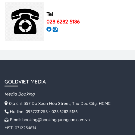
Tel
028 6282 5186
GOLDVIET MEDIA
Media Booking
Địa chỉ: 357 Do Xuan Hop Street, Thu Duc City, HCMC
Hotline:
0937231258
-
028.6282.5186
Email:
booking@bookingquangcao.com.vn
MST: 0312254874