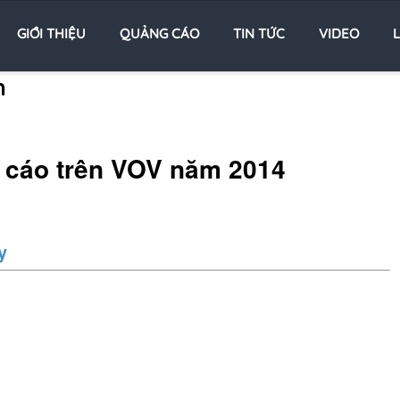
GIỚI THIỆU
QUẢNG CÁO
TIN TỨC
VIDEO
L
m
 cáo trên VOV năm 2014
y