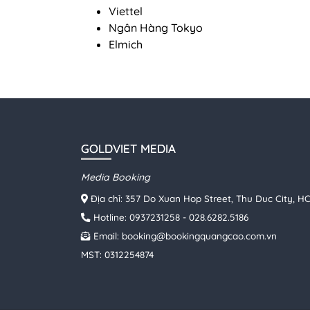
Viettel
Ngân Hàng Tokyo
Elmich
GOLDVIET MEDIA
Media Booking
Địa chỉ: 357 Do Xuan Hop Street, Thu Duc City, 
Hotline:
0937231258
-
028.6282.5186
Email:
booking@bookingquangcao.com.vn
MST: 0312254874