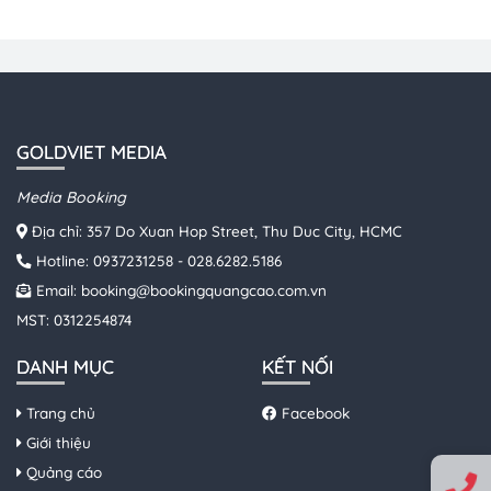
GOLDVIET MEDIA
Media Booking
Địa chỉ: 357 Do Xuan Hop Street, Thu Duc City, HCMC
Hotline:
0937231258
-
028.6282.5186
Email:
booking@bookingquangcao.com.vn
MST: 0312254874
DANH MỤC
KẾT NỐI
Trang chủ
Facebook
Giới thiệu
Quảng cáo