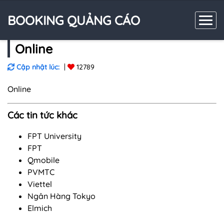
BOOKING QUẢNG CÁO
Online
Cập nhật lúc:
12789
Online
Các tin tức khác
FPT University
FPT
Qmobile
PVMTC
Viettel
Ngân Hàng Tokyo
Elmich