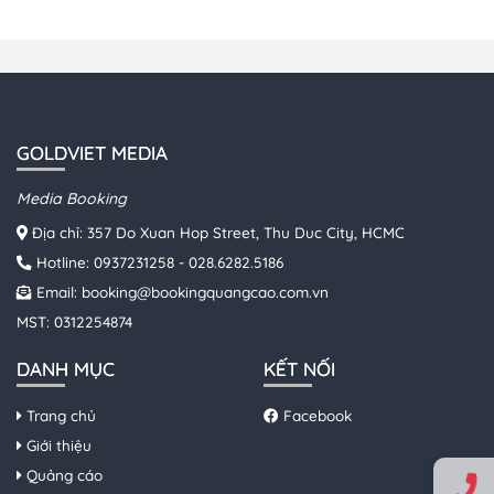
GOLDVIET MEDIA
Media Booking
Địa chỉ: 357 Do Xuan Hop Street, Thu Duc City, HCMC
Hotline:
0937231258
-
028.6282.5186
Email:
booking@bookingquangcao.com.vn
MST: 0312254874
DANH MỤC
KẾT NỐI
Trang chủ
Facebook
Giới thiệu
Quảng cáo