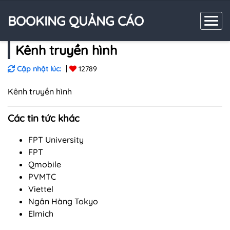
BOOKING QUẢNG CÁO
Kênh truyền hình
Cập nhật lúc:
12789
Kênh truyền hình
Các tin tức khác
FPT University
FPT
Qmobile
PVMTC
Viettel
Ngân Hàng Tokyo
Elmich