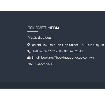
GOLDVIET MEDIA
Media Booking
Địa chỉ: 357 Do Xuan Hop Street, Thu Duc City, 
Hotline:
0937231258
-
028.6282.5186
Email:
booking@bookingquangcao.com.vn
MST: 0312254874