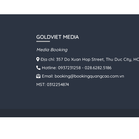
GOLDVIET MEDIA
Media Booking
Địa chỉ: 357 Do Xuan Hop Street, Thu Duc City, 
Hotline:
0937231258
-
028.6282.5186
Email:
booking@bookingquangcao.com.vn
MST: 0312254874