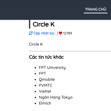
TRANG CHỦ
Circle K
Cập nhật lúc:
12789
Circle K
Các tin tức khác
FPT University
FPT
Qmobile
PVMTC
Viettel
Ngân Hàng Tokyo
Elmich